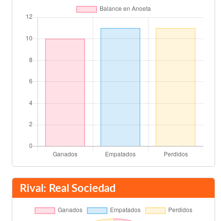
Carlos Vela
61'
Martín Montoya
61'
Aymen Abdennour
66'
Dani Parejo
66'
Canales
71'
Oyarzabal
Zakaria Bakkali
71'
Munir El Haddadi
Rival: Real Sociedad
Illarramendi
75'