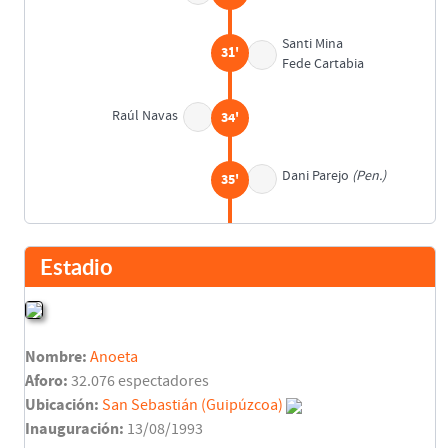
Santi Mina
31'
Fede Cartabia
Raúl Navas
34'
Dani Parejo
(Pen.)
35'
Descanso
45'
Estadio
Juanmi
47'
Willian José
Nombre:
Anoeta
Joao Cancelo
52'
Aforo:
32.076 espectadores
Ubicación:
San Sebastián (Guipúzcoa)
Carlos Vela
Inauguración:
13/08/1993
59'
Penalty fallado