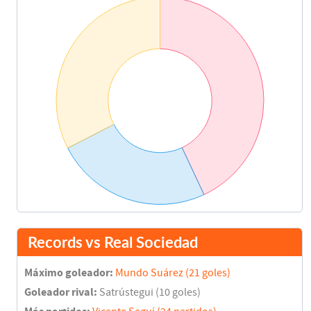
Carlos Soler
77'
Mario Suárez
Zakaria Bakkali
77'
Joao Cancelo
81'
Juanmi
89'
Zurutuza
89'
Records vs Real Sociedad
Zakaria Bakkali
90'
Asist: Dani Parejo
Máximo goleador:
Mundo Suárez (21 goles)
Final del partido
91'
Goleador rival:
Satrústegui (10 goles)