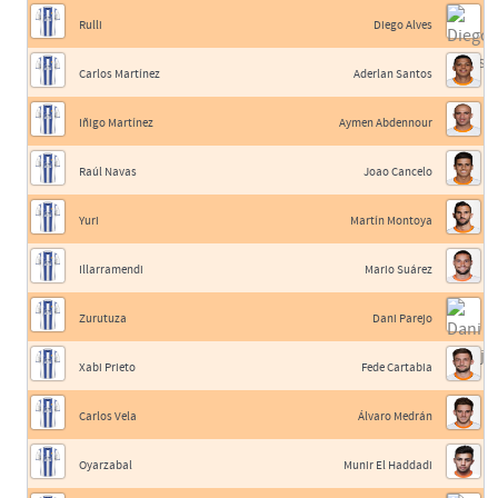
Rulli
Diego Alves
Carlos Martínez
Aderlan Santos
Iñigo Martínez
Aymen Abdennour
Raúl Navas
Joao Cancelo
Yuri
Martín Montoya
Illarramendi
Mario Suárez
Zurutuza
Dani Parejo
Xabi Prieto
Fede Cartabia
Carlos Vela
Álvaro Medrán
Oyarzabal
Munir El Haddadi