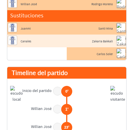
Willian José
Rodrigo Moreno
Sustituciones
Juanmi
Santi Mina
Canales
Zakaria Bakkali
Carlos Soler
Timeline del partido
Inicio del partido
0'
Willian José
1'
Willian José
23'