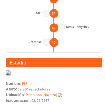
Oier
34'
Denís Chéryshev
42'
Descanso
45'
Rubén García
48'
Estadio
Oier
55'
Nombre:
El Sadar
Marc Cardona
58'
Adrián López
Aforo:
19.800 espectadores
Ubicación:
Pamplona (Navarra)
Maxi Gómez
Inauguración:
02/09/1967
65'
Denís Chéryshev