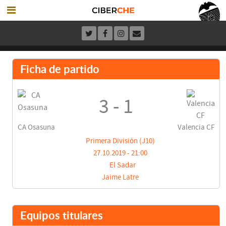
Ficha de partido
3 - 1
CA Osasuna
Valencia CF
Primera División (J10)
27.10.2019 - 21:00
El Sadar
Jaime Latre
Equipos titulares