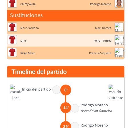
Chimy Ávila
Rodrigo Moreno
Sustituciones
Marc Cardona
Maxi Gómez
Lillo
Ferran Torres
Íñigo Pérez
Francis Coquelin
Timeline del partido
Inicio del partido
0'
Rodrigo Moreno
14'
Asist: Kévin Gameiro
Rodrigo Moreno
29'