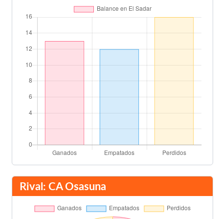
Ferran Torres
69'
Geoffrey Kondogbia
Lillo
77'
Roberto Torres
Estupiñán
80'
Francis Coquelin
85'
Kévin Gameiro
Íñigo Pérez
85'
Chimy Ávila
Final del partido
90'
Rival: CA Osasuna