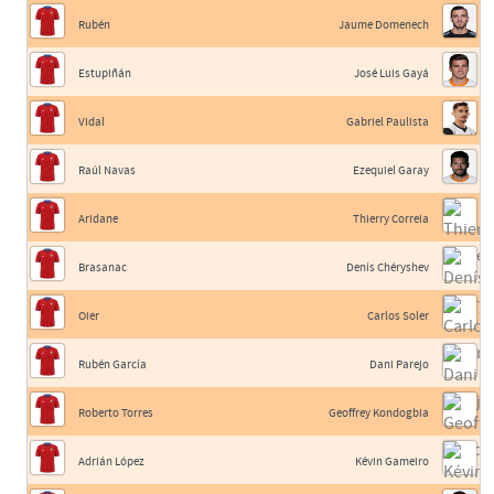
Rubén
Jaume Domenech
Estupiñán
José Luis Gayá
Vidal
Gabriel Paulista
Raúl Navas
Ezequiel Garay
Aridane
Thierry Correia
Brasanac
Denís Chéryshev
Oier
Carlos Soler
Rubén García
Dani Parejo
Roberto Torres
Geoffrey Kondogbia
Adrián López
Kévin Gameiro