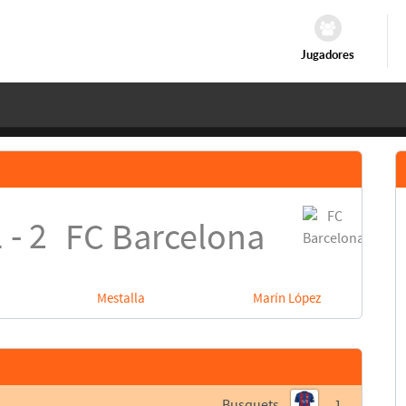
Jugadores
 - 2
FC Barcelona
Mestalla
Marín López
Busquets
1