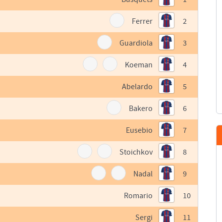
Ferrer
2
Guardiola
3
Koeman
4
Abelardo
5
Bakero
6
Eusebio
7
Stoichkov
8
Nadal
9
Romario
10
Sergi
11