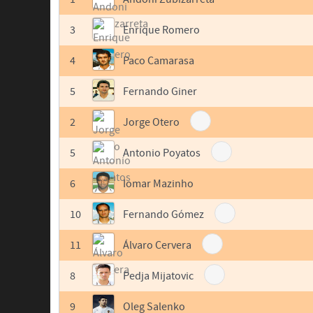
3
Enrique Romero
4
Paco Camarasa
5
Fernando Giner
2
Jorge Otero
5
Antonio Poyatos
6
Iomar Mazinho
10
Fernando Gómez
11
Álvaro Cervera
8
Pedja Mijatovic
9
Oleg Salenko