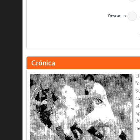
Descanso
Fernando Gómez
Crónica
El
fo
St
co
af
Vicente Engonga
ap
Álvaro Cervera
Bu
la