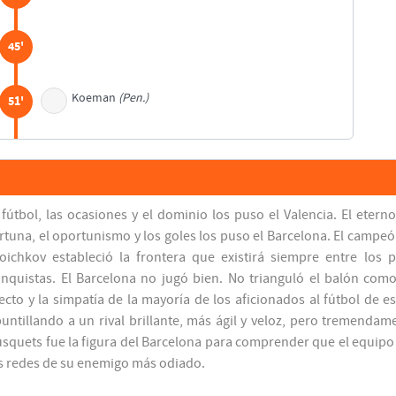
45'
Koeman
(Pen.)
51'
52'
Amor
53'
 fútbol, las ocasiones y el dominio los puso el Valencia. El eter
Ferrer
rtuna, el oportunismo y los goles los puso el Barcelona. El campeón
oichkov estableció la frontera que existirá siempre entre los 
Guardiola
56'
nquistas. El Barcelona no jugó bien. No trianguló el balón com
ecto y la simpatía de la mayoría de los aficionados al fútbol de e
untillando a un rival brillante, más ágil y veloz, pero tremendam
57'
squets fue la figura del Barcelona para comprender que el equipo 
s redes de su enemigo más odiado.
Nadal
58'