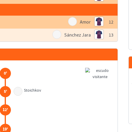
Amor
12
Sánchez Jara
13
0'
Stoichkov
5'
12'
19'