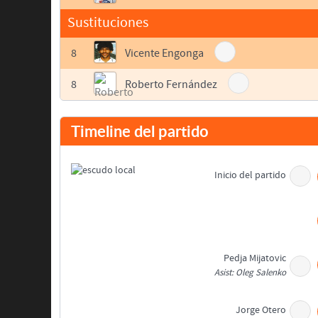
Sustituciones
8
Vicente Engonga
8
Roberto Fernández
Timeline del partido
Inicio del partido
Pedja Mijatovic
Asist: Oleg Salenko
Jorge Otero