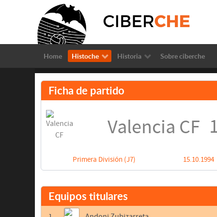
Home
Histoche
Historia
Sobre ciberche
Ficha de partido
1
Valencia CF
Primera División (J7)
15.10.1994
Equipos titulares
1
Andoni Zubizarreta