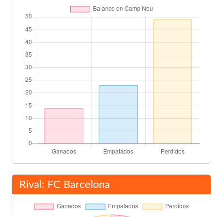
Quaresma
73'
Overmars
Fabián Canobbio
80'
Miguel Ángel Mista
Saviola
82'
Márquez
Curro Torres
83'
Luis García
87'
Luis Enrique
Final del partido
90'
Rival: FC Barcelona