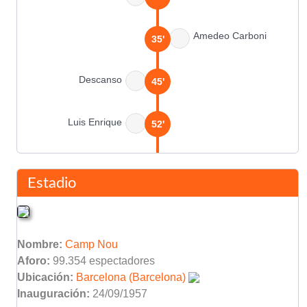
Amedeo Carboni
35'
Descanso
45'
Luis Enrique
52'
Francisco Rufete
54'
Vicente Rodríguez
Estadio
Gerard
54'
Nombre:
Camp Nou
Momo Sissoko
63'
Aforo:
99.354 espectadores
Ricardo Oliveira
Ubicación:
Barcelona (Barcelona)
Inauguración:
24/09/1957
David Albelda
64'