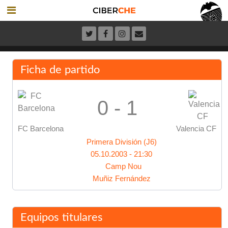
Ficha de partido
0 - 1
FC Barcelona
Valencia CF
Primera División (J6)
05.10.2003 - 21:30
Camp Nou
Muñiz Fernández
Equipos titulares