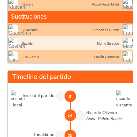
Kluivert
Miguel Ángel Mista
Sustituciones
Quaresma
Francisco Rufete
Saviola
Momo Sissoko
Luis García
Fabián Canobbio
Timeline del partido
Inicio del partido
0'
Ricardo Oliveira
14'
Asist: Rubén Baraja
Ronaldinho
25'