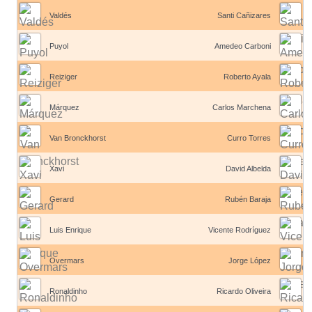
Valdés
Santi Cañizares
Puyol
Amedeo Carboni
Reiziger
Roberto Ayala
Márquez
Carlos Marchena
Van Bronckhorst
Curro Torres
Xavi
David Albelda
Gerard
Rubén Baraja
Luis Enrique
Vicente Rodríguez
Overmars
Jorge López
Ronaldinho
Ricardo Oliveira