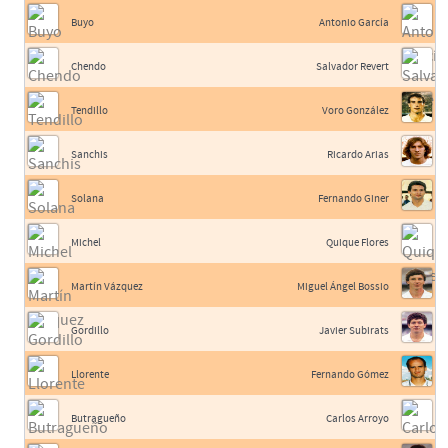
Buyo
Antonio García
Chendo
Salvador Revert
Tendillo
Voro González
Sanchis
Ricardo Arias
Solana
Fernando Giner
Michel
Quique Flores
Martín Vázquez
Miguel Ángel Bossio
Gordillo
Javier Subirats
Llorente
Fernando Gómez
Butragueño
Carlos Arroyo