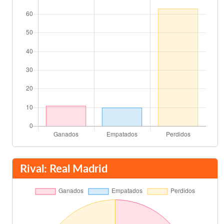
76'
Salvador Revert
Santillana
82'
Butragueño
Final del partido
90'
Rival: Real Madrid