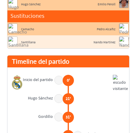
Hugo Sánchez
Emilio Fenoll
Sustituciones
Camacho
Pedro Alcañiz
Santillana
Nando Martínez
Timeline del partido
Inicio del partido
0'
Hugo Sánchez
21'
Gordillo
31'