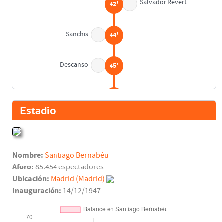
Salvador Revert
42'
Sanchis
44'
Descanso
45'
Camacho
64'
Michel
Estadio
Michel
64'
Nombre:
Santiago Bernabéu
Martín Vázquez
75'
Aforo:
85.454 espectadores
Ubicación:
Madrid (Madrid)
Nando Martínez
76'
Inauguración:
14/12/1947
Javier Subirats
Pedro Alcañiz