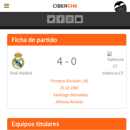
Ficha de partido
4 - 0
Real Madrid
Valencia CF
Primera División (J8)
25.10.1987
Santiago Bernabéu
Alfonso Álvarez
Equipos titulares