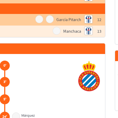
García Pitarch
12
Manchaca
13
0'
3'
5'
Márquez
24'