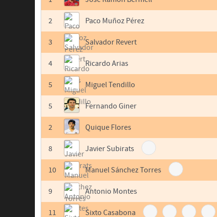
2
Paco Muñoz Pérez
3
Salvador Revert
4
Ricardo Arias
5
Miguel Tendillo
5
Fernando Giner
2
Quique Flores
8
Javier Subirats
10
Manuel Sánchez Torres
9
Antonio Montes
11
Sixto Casabona