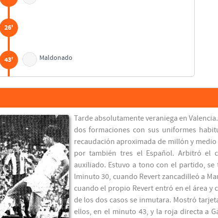
26'
Maldonado
43'
43'
Tarde absolutamente veraniega en Valencia.
45'
dos formaciones con sus uniformes habitu
recaudación aproximada de millón y medio d
García Pitarch
45'
por también tres el Español. Arbitró el
Lauridsen
auxiliado. Estuvo a tono con el partido, s
lminuto 30, cuando Revert zancadilleó a Mau
García Pitarch
51'
cuando el propio Revert entró en el área y
de los dos casos se inmutara. Mostró tarjeta
Mauri
ellos, en el minuto 43, y la roja directa a 
55'