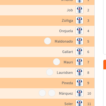
Job
2
Zúñiga
3
Orejuela
4
Maldonado
5
Gallart
6
Mauri
7
Lauridsen
8
Pineda
9
Márquez
10
Soler
11