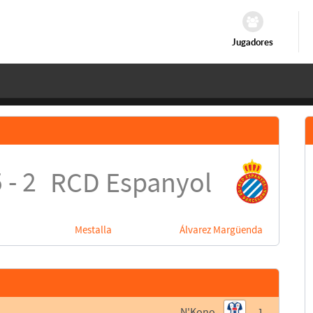
Jugadores
 - 2
RCD Espanyol
Mestalla
Álvarez Margüenda
N'Kono
1