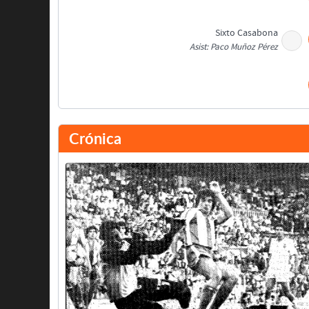
Sixto Casabona
Asist: Paco Muñoz Pérez
Sixto Casabona
Crónica
Descanso