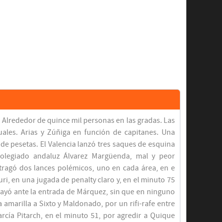
 Alrededor de quince mil personas en las gradas. Las
ales. Arias y Zúñiga en función de capitanes. Una
e pesetas. El Valencia lanzó tres saques de esquina
 colegiado andaluz Álvarez Margüenda, mal y peor
e tragó dos lances polémicos, uno en cada área, en e
ri, en una jugada de penalty claro y, en el minuto 75
 cayó ante la entrada de Márquez, sin que en ninguno
 amarilla a Sixto y Maldonado, por un rifi-rafe entre
García Pitarch, en el minuto 51, por agredir a Quique