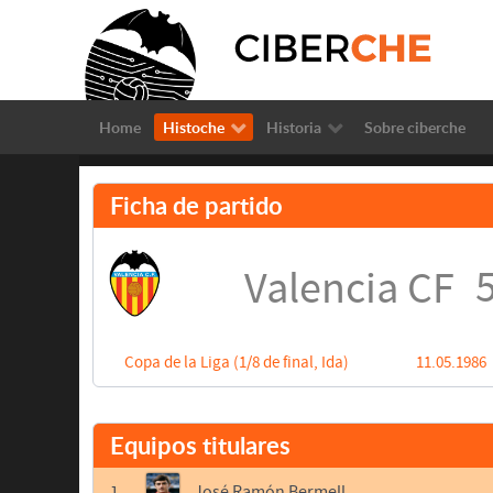
Home
Histoche
Historia
Sobre ciberche
Ficha de partido
5
Valencia CF
Copa de la Liga (1/8 de final, Ida)
11.05.1986
Equipos titulares
1
José Ramón Bermell