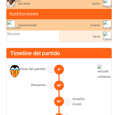
Kurt Welzl
Nacho
Sustituciones
Antonio Montes
Urrecho
David
Timeline del partido
Inicio del partido
0'
Descanso
45'
Urrecho
54'
Cundi