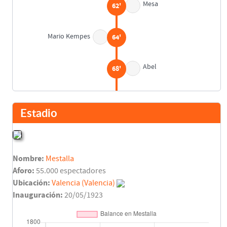
Mesa
62'
Mario Kempes
64'
Abel
68'
Antonio Montes
70'
Pablo Rodríguez
Estadio
Maceda
75'
Nombre:
Mestalla
David
79'
Aforo:
55.000 espectadores
Nacho
Ubicación:
Valencia (Valencia)
Mario Kempes
Inauguración:
20/05/1923
80'
Asist: Daniel Solsona