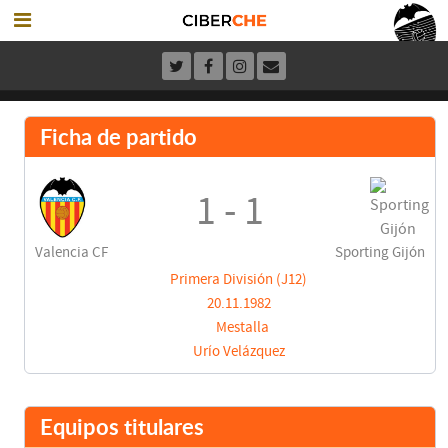
Ficha de partido
1 - 1
Valencia CF
Sporting Gijón
Primera División (J12)
20.11.1982
Mestalla
Urío Velázquez
Equipos titulares