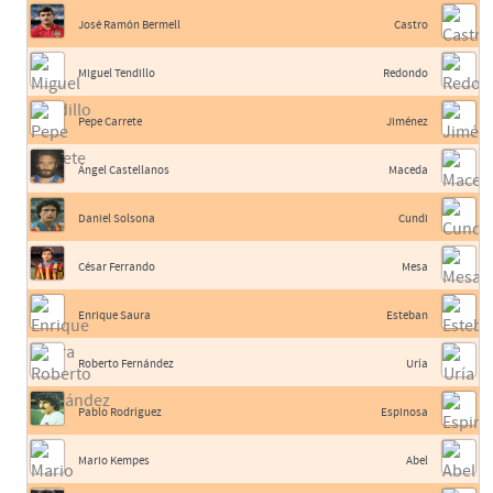
José Ramón Bermell
Castro
Miguel Tendillo
Redondo
Pepe Carrete
Jiménez
Ángel Castellanos
Maceda
Daniel Solsona
Cundi
César Ferrando
Mesa
Enrique Saura
Esteban
Roberto Fernández
Uría
Pablo Rodríguez
Espinosa
Mario Kempes
Abel