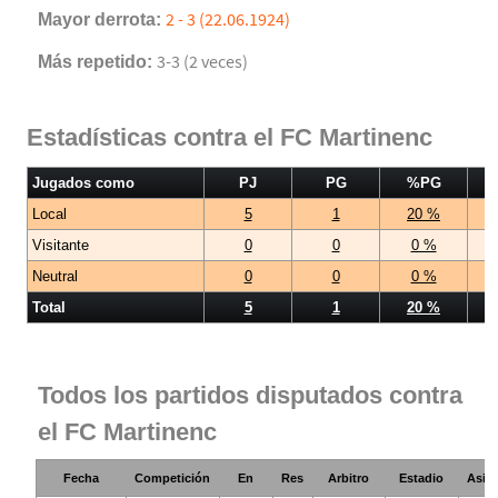
Mayor derrota:
2 - 3 (22.06.1924)
Más repetido:
3-3 (2 veces)
Estadísticas contra el FC Martinenc
Jugados como
PJ
PG
%PG
Local
5
1
20 %
Visitante
0
0
0 %
Neutral
0
0
0 %
Total
5
1
20 %
Todos los partidos disputados contra
el FC Martinenc
Fecha
Competición
En
Res
Arbitro
Estadio
Asist