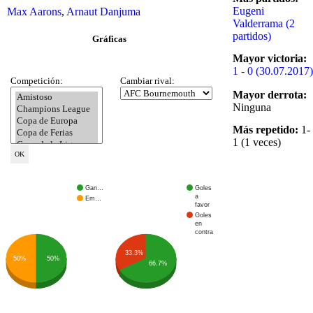
Eugeni
Max Aarons
,
Arnaut Danjuma
Valderrama (2
partidos)
Gráficas
Mayor victoria:
1 - 0 (30.07.2017)
Competición:
Cambiar rival:
Mayor derrota:
Ninguna
Más repetido:
1-
1 (1 veces)
Gan…
Goles
a
Em…
favor
Goles
en
contra
33.3%
50%
50%
66.7%