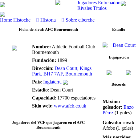
Jugadores
Entrenadores
Rivales
Títulos
Home
Histoche
Historia
Sobre ciberche
Ficha de rival: AFC Bournemouth
Estadio
Nombre:
Athletic Football Club
Bournemouth
Equipación
Fundación:
1899
Dirección
:
Dean Court, Kings
Park, BH7 7AF, Bournemouth
País
:
Inglaterra
Récords
Estadio
: Dean Court
Capacidad
: 17700 espectadores
Máximo
Sitio web:
www.afcb.co.uk
goleador:
Enzo
Pérez
(1 goles)
Goleador rival:
Jugadores del VCF que jugaron en el AFC
Bournemouth
Afobe (1 goles)
Más partidos: