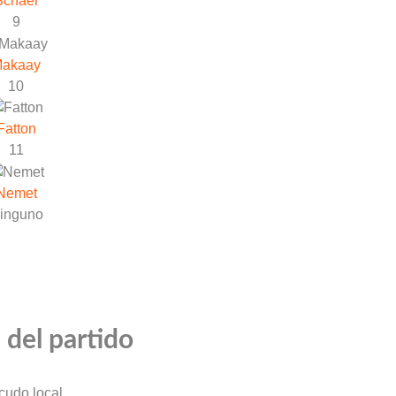
Schaer
9
akaay
10
Fatton
11
Nemet
inguno
 del partido