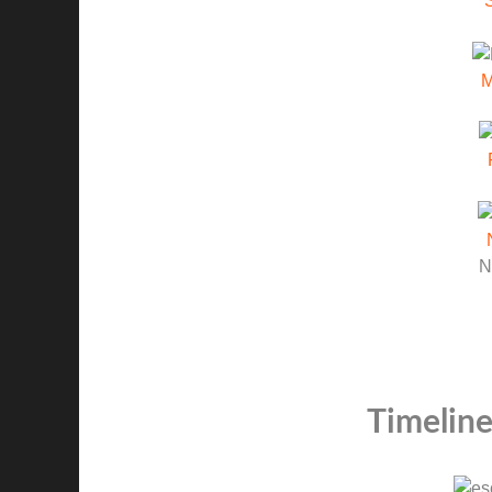
M
N
Timeline