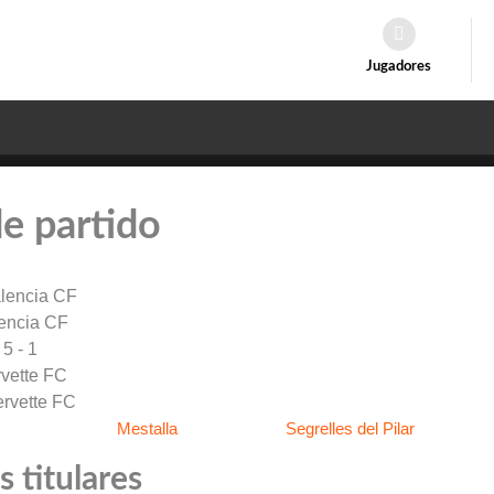
Jugadores
de partido
encia CF
5 - 1
vette FC
Mestalla
Segrelles del Pilar
 titulares