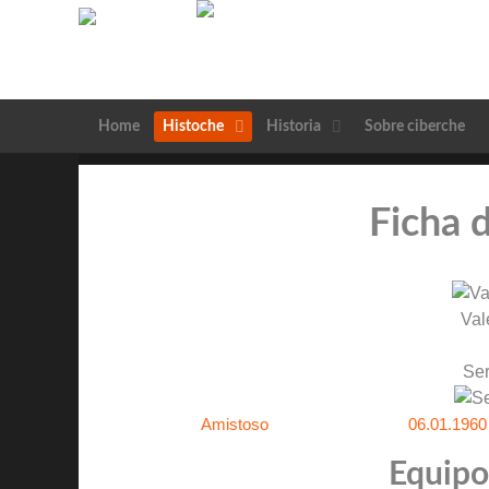
Home
Histoche
Historia
Sobre ciberche
Ficha 
Val
Ser
Amistoso
06.01.1960
Equipos