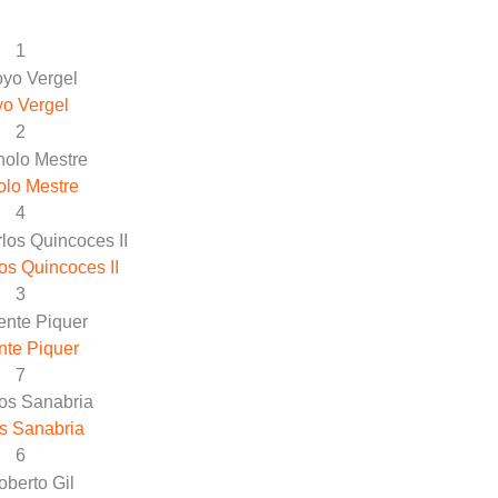
1
o Vergel
2
lo Mestre
4
os Quincoces II
3
nte Piquer
7
s Sanabria
6