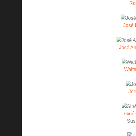
Rob
José 
José An
Walte
Joe
Giné
Sust