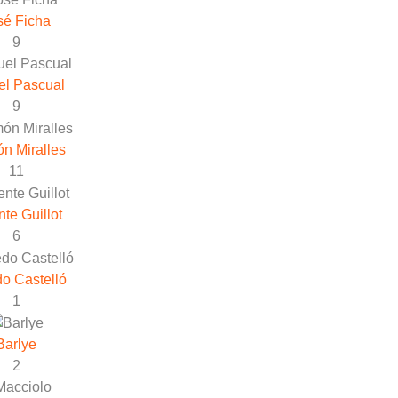
sé Ficha
9
el Pascual
9
n Miralles
11
nte Guillot
6
do Castelló
1
Barlye
2