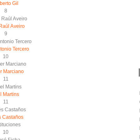
erto Gil
8
Raúl Aveiro
9
tonio Tercero
10
r Marciano
11
l Martins
11
s Castaños
ituciones
10