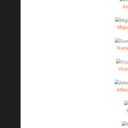
Jo
Migu
Ramó
Vice
Alfre