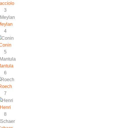
acciolo
3
Meylan
4
Conin
5
antula
6
Roech
7
Henri
8