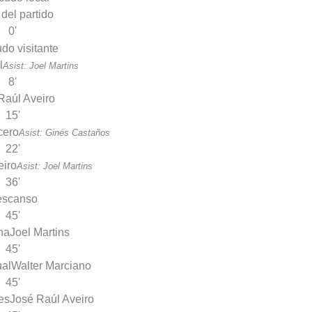
 del partido
0'
l
Asist: Joel Martins
8'
Raúl Aveiro
15'
cero
Asist: Ginés Castaños
22'
eiro
Asist: Joel Martins
36'
escanso
45'
ha
Joel Martins
45'
al
Walter Marciano
45'
es
José Raúl Aveiro