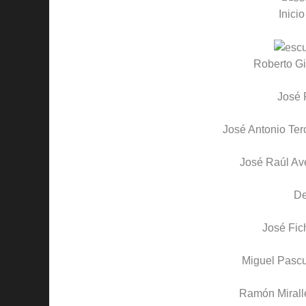
Inicio
Roberto Gi
José 
José Antonio Ter
José Raúl Av
D
José Fic
Miguel Pascu
Ramón Mirall