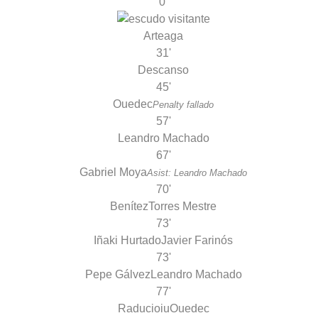
0'
Arteaga
31'
Descanso
45'
Ouedec
Penalty fallado
57'
Leandro Machado
67'
Gabriel Moya
Asist: Leandro Machado
70'
Benítez
Torres Mestre
73'
Iñaki Hurtado
Javier Farinós
73'
Pepe Gálvez
Leandro Machado
77'
Raducioiu
Ouedec