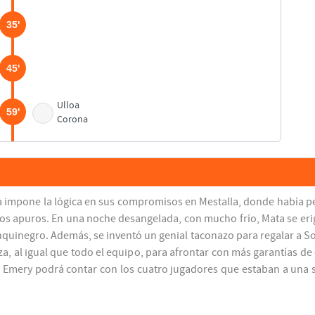
35'
45'
Ulloa
59'
Corona
62'
, ya impone la lógica en sus compromisos en Mestalla, donde había p
65'
os apuros. En una noche desangelada, con mucho frío, Mata se erigi
anquinegro. Además, se inventó un genial taconazo para regalar a S
Ortiz
70'
, al igual que todo el equipo, para afrontar con más garantías de 
Goitom
u, Emery podrá contar con los cuatro jugadores que estaban a una s
73'