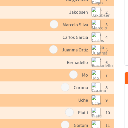
Jakobsen
2
Marcelo Silva
3
Carlos Garcia
4
Juanma Ortiz
5
Bernadello
6
Mo
7
Corona
8
Uche
9
Piatti
10
Goitom
11