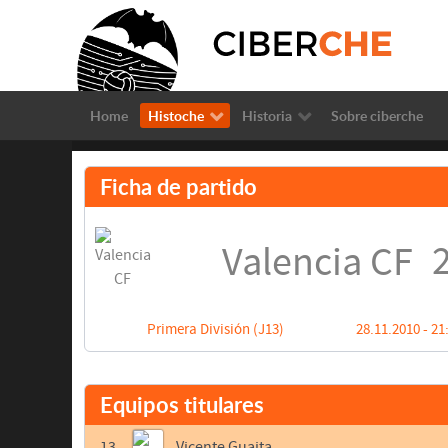
Home
Histoche
Historia
Sobre ciberche
Ficha de partido
2
Valencia CF
Primera División (J13)
28.11.2010 - 21
Equipos titulares
13
Vicente Guaita