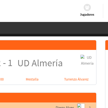
Jugadores
 - 1
UD Almería
:00
Mestalla
Turienzo Álvarez
Diego Alves
1