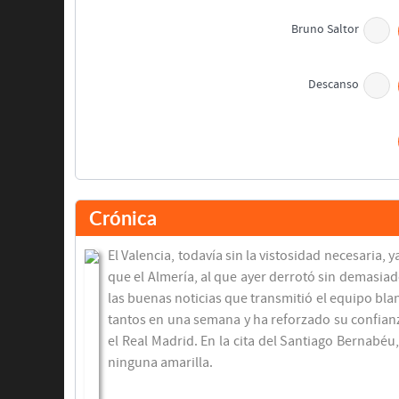
Bruno Saltor
Descanso
Roberto Soldado
Asist: Juan Mata
Crónica
Vicente Rodríguez
El Valencia, todavía sin la vistosidad necesaria
Juan Mata
que el Almería, al que ayer derrotó sin demasiad
las buenas noticias que transmitió el equipo bl
tantos en una semana y ha reforzado su confianza
el Real Madrid. En la cita del Santiago Bernabé
ninguna amarilla.
Ricardo Costa