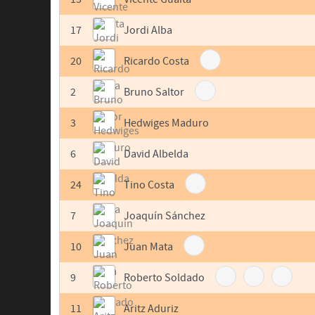
17
Jordi Alba
20
Ricardo Costa
2
Bruno Saltor
3
Hedwiges Maduro
6
David Albelda
24
Tino Costa
7
Joaquín Sánchez
10
Juan Mata
9
Roberto Soldado
11
Aritz Aduriz