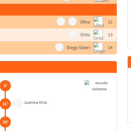
Ulloa
12
Ortiz
13
Diego Valeri
14
0'
Juanma Ortiz
11'
26'