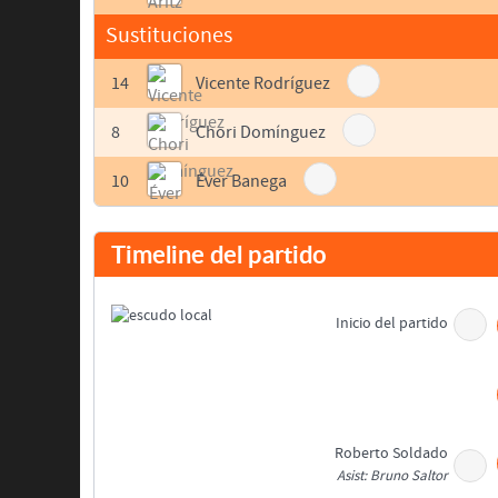
Sustituciones
14
Vicente Rodríguez
8
Chori Domínguez
10
Éver Banega
Timeline del partido
Inicio del partido
Roberto Soldado
Asist: Bruno Saltor