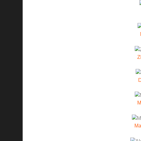
Z
M
Ma