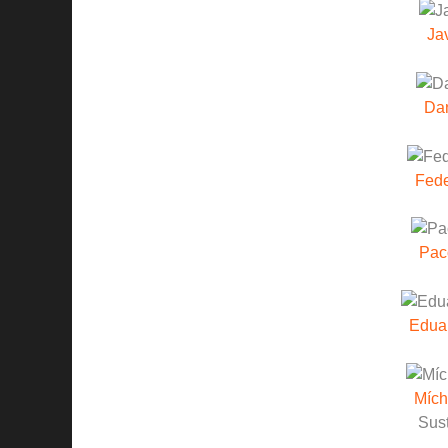
Ja
Dan
Fede
Pac
Edua
Mích
Sust