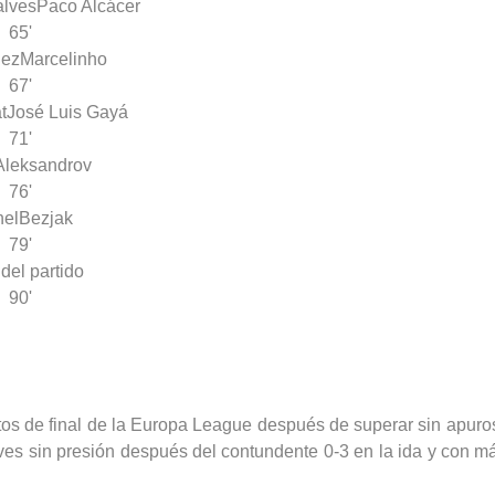
lves
Paco Alcácer
65'
dez
Marcelinho
67'
t
José Luis Gayá
71'
Aleksandrov
76'
hel
Bezjak
79'
 del partido
90'
os de final de la Europa League después de superar sin apuros (
ves sin presión después del contundente 0-3 en la ida y con má