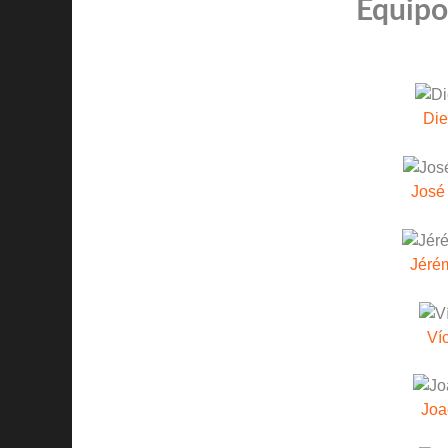
Equipos
Die
José
Jéré
Ví
Joa