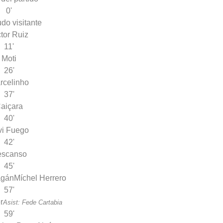
0'
ctor Ruiz
11'
Moti
26'
rcelinho
37'
aiçara
40'
vi Fuego
42'
escanso
45'
agán
Míchel Herrero
57'
r
Asist: Fede Cartabia
59'