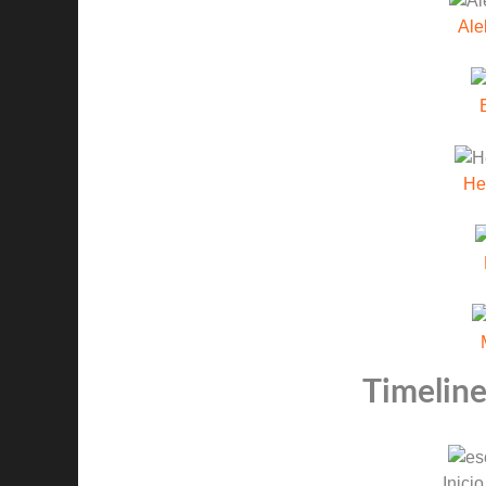
Ale
He
Timeline
Inicio