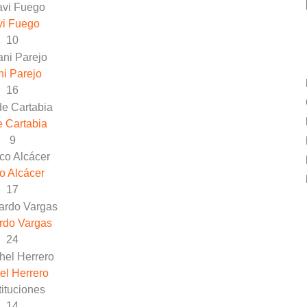
vi Fuego
10
i Parejo
16
 Cartabia
9
o Alcácer
17
rdo Vargas
24
el Herrero
ituciones
14