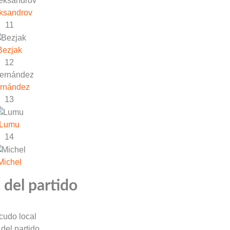
ksandrov
11
Bezjak
12
rnández
13
Lumu
14
Michel
 del partido
 del partido