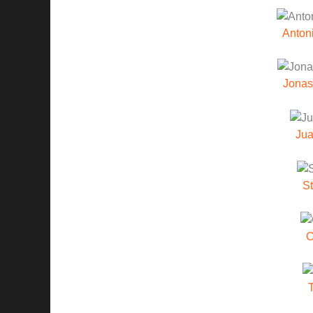
Anton
Jonas
Jua
S
C
T