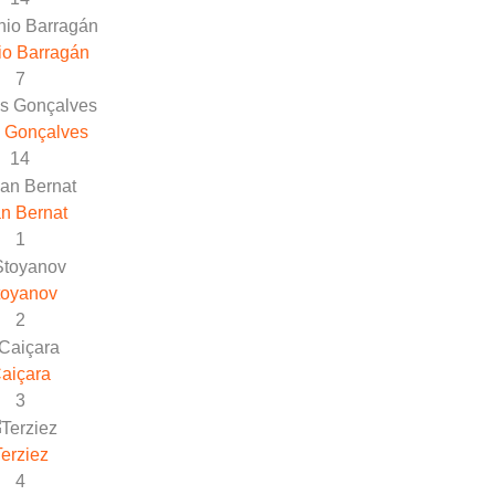
io Barragán
7
 Gonçalves
14
n Bernat
1
toyanov
2
aiçara
3
erziez
4