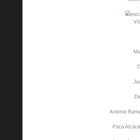
Ví
Ma
C
Ja
D
Antonio Barr
Paco Alcáce