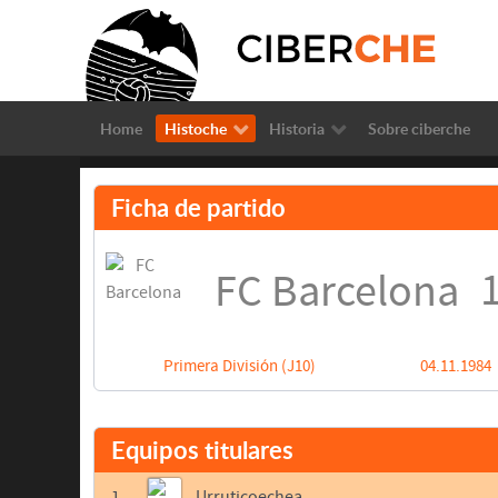
Home
Histoche
Historia
Sobre ciberche
Ficha de partido
1
FC Barcelona
Primera División (J10)
04.11.1984
Equipos titulares
1
Urruticoechea