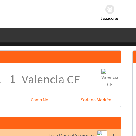
Jugadores
 - 1
Valencia CF
Camp Nou
Soriano Aladrén
José Manuel Sempere
1