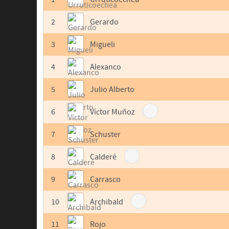
2
Gerardo
3
Migueli
4
Alexanco
5
Julio Alberto
6
Víctor Muñoz
7
Schuster
8
Calderé
9
Carrasco
10
Archibald
11
Rojo