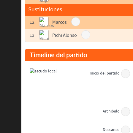
Sustituciones
12
Marcos
13
Pichi Alonso
Timeline del partido
Inicio del partido
Archibald
Descanso