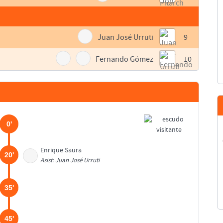
Juan José Urruti
9
Fernando Gómez
10
0'
Enrique Saura
20'
Asist: Juan José Urruti
35'
45'