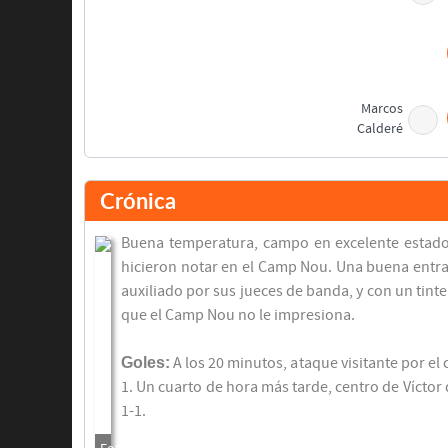
Marcos
Calderé
Crónica
Buena temperatura, campo en excelente estado 
hicieron notar en el Camp Nou. Una buena entra
auxiliado por sus jueces de banda, y con un tin
que el Camp Nou no le impresiona.
Goles:
A los 20 minutos, ataque visitante por el
Pichi Alonso
Víctor Muñoz
1. Un cuarto de hora más tarde, centro de Víctor
1-1.
Final del partido