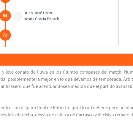
Juan José Urruti
54'
Jesús García Pitarch
72'
Jon García
75'
Fernando Gómez
y leve conato de lluvia en los últimos compases del match. Num
76'
Enrique Saura
da, posiblemente la mejor en lo que llevamos de temporada. Arbi
te anticasero que fue acentuándosea medida que el partido avanza
Fernando Gómez
80'
 centro con disparo final de Roberto, que Urruti detiene pero no blo
82'
 desde la derecha, desvío de cabeza de Carrasco y decisivo remate d
90'