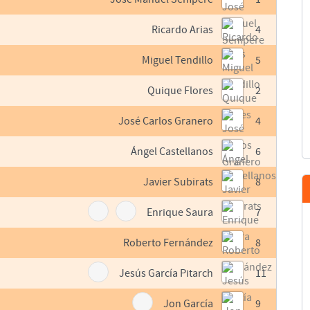
Ricardo Arias
4
Miguel Tendillo
5
Quique Flores
2
José Carlos Granero
4
Ángel Castellanos
6
Javier Subirats
8
Enrique Saura
7
Roberto Fernández
8
Jesús García Pitarch
11
Jon García
9