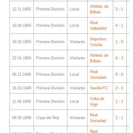
Athletic de
12.11.1950
Primera División
Local
3 - 1
Me
Bilbao
Real
16.04.1950
Primera División
Local
4 - 1
Me
Valladolid
Deportivo
19.02.1950
Primera División
Visitante
1 - 5
Ri
Coruña
Athletic de
22.01.1950
Primera División
Visitante
6 - 3
S
Bilbao
Real
06.11.1949
Primera División
Local
0 - 0
Me
Sociedad
16.10.1949
Primera División
Visitante
Sevilla FC
2 - 2
Ne
Celta de
11.09.1949
Primera División
Local
1 - 2
Me
Vigo
Real
08.05.1949
Copa del Rey
Visitante
2 - 1
A
Sociedad
Real