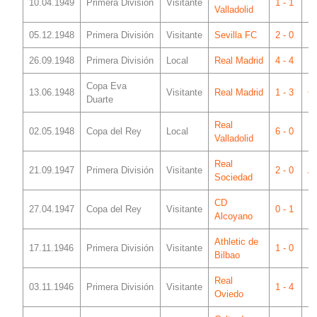
10.04.1949
Primera División
Visitante
1 - 1
Vi
Valladolid
05.12.1948
Primera División
Visitante
Sevilla FC
2 - 0
Ne
26.09.1948
Primera División
Local
Real Madrid
4 - 4
Me
Copa Eva
13.06.1948
Visitante
Real Madrid
1 - 3
C
Duarte
Real
02.05.1948
Copa del Rey
Local
6 - 0
Me
Valladolid
Real
21.09.1947
Primera División
Visitante
2 - 0
A
Sociedad
CD
27.04.1947
Copa del Rey
Visitante
0 - 1
El
Alcoyano
Athletic de
17.11.1946
Primera División
Visitante
1 - 0
S
Bilbao
Real
03.11.1946
Primera División
Visitante
1 - 4
Bu
Oviedo