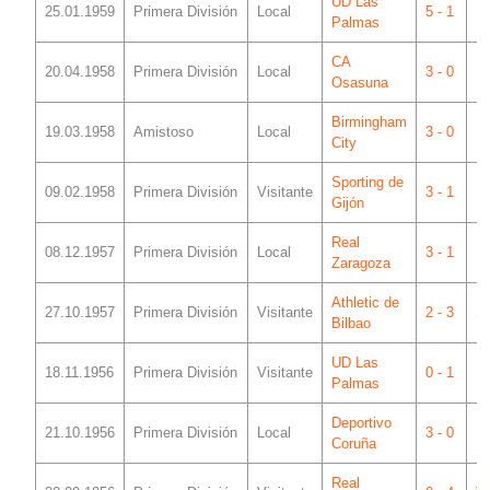
UD Las
25.01.1959
Primera División
Local
5 - 1
Me
Palmas
CA
20.04.1958
Primera División
Local
3 - 0
Me
Osasuna
Birmingham
19.03.1958
Amistoso
Local
3 - 0
Me
City
Sporting de
09.02.1958
Primera División
Visitante
3 - 1
El
Gijón
Real
08.12.1957
Primera División
Local
3 - 1
Me
Zaragoza
Athletic de
27.10.1957
Primera División
Visitante
2 - 3
S
Bilbao
UD Las
18.11.1956
Primera División
Visitante
0 - 1
In
Palmas
Deportivo
21.10.1956
Primera División
Local
3 - 0
Me
Coruña
Real