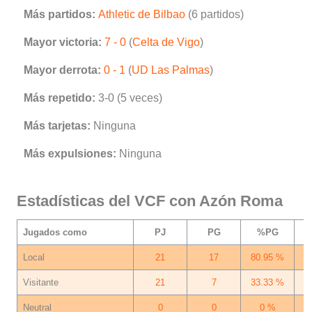
Más partidos:
Athletic de Bilbao
(6 partidos)
Mayor victoria:
7 - 0
(
Celta de Vigo
)
Mayor derrota:
0 - 1
(
UD Las Palmas
)
Más repetido:
3-0 (5 veces)
Más tarjetas:
Ninguna
Más expulsiones:
Ninguna
Estadísticas del VCF con Azón Roma
Jugados como
PJ
PG
%PG
Local
21
17
80.95 %
Visitante
21
7
33.33 %
Neutral
0
0
0 %