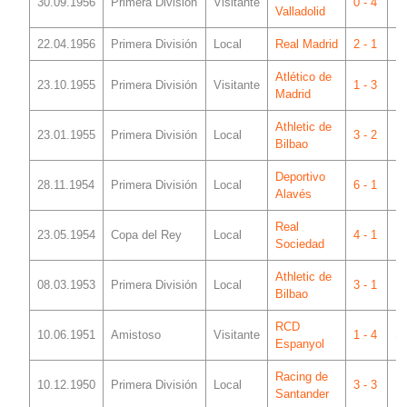
30.09.1956
Primera División
Visitante
0 - 4
Vi
Valladolid
22.04.1956
Primera División
Local
Real Madrid
2 - 1
Me
Atlético de
23.10.1955
Primera División
Visitante
1 - 3
Me
Madrid
Athletic de
23.01.1955
Primera División
Local
3 - 2
Me
Bilbao
Deportivo
28.11.1954
Primera División
Local
6 - 1
Me
Alavés
Real
23.05.1954
Copa del Rey
Local
4 - 1
Me
Sociedad
Athletic de
08.03.1953
Primera División
Local
3 - 1
Me
Bilbao
RCD
10.06.1951
Amistoso
Visitante
1 - 4
Sa
Espanyol
Racing de
10.12.1950
Primera División
Local
3 - 3
Me
Santander