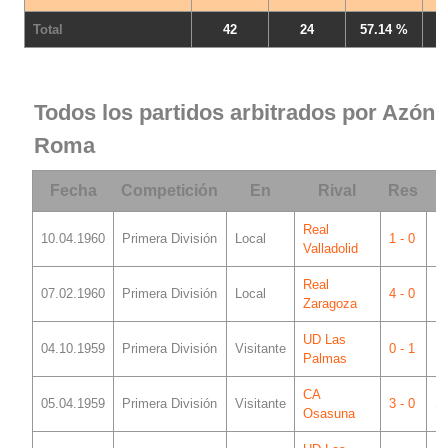
Total
42
24
57.14 %
Todos los partidos arbitrados por Azón
Roma
Fecha
Competición
En
Rival
Res
Real
10.04.1960
Primera División
Local
1 - 0
Me
Valladolid
Real
07.02.1960
Primera División
Local
4 - 0
Me
Zaragoza
UD Las
04.10.1959
Primera División
Visitante
0 - 1
In
Palmas
CA
05.04.1959
Primera División
Visitante
3 - 0
S
Osasuna