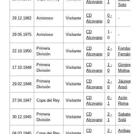
Alcoyano
1
Soto
CD
0 -
29.12.1982
Amistoso
Visitante
-
Alcoyano
0
CD
1 -
29.05.1975
Amistoso
Visitante
-
Alcoyano
0
Primera
CD
2 -
Fombon
22.10.1950
Visitante
División
Alcoyano
0
Fernánd
Primera
CD
1 -
Giménez
17.10.1948
Visitante
División
Alcoyano
0
Molina
Primera
CD
2 -
Jáuregui
29.02.1948
Visitante
División
Alcoyano
0
Ansó
CD
0 -
Azón
27.04.1947
Copa del Rey
Visitante
Alcoyano
1
Roma
Primera
CD
2 -
Sabater
30.12.1945
Visitante
División
Alcoyano
1
Solá
CD
2 -
Arribas
04.03.1945
Copa del Rey
Visitante