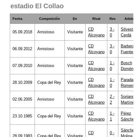
estadio El Collao
Fecha
Competición
En
Rival
Res
Arbitro
CD
3 -
Silvestre
05.09.2018
Amistoso
Visitante
Alcoyano
0
Cerdà
CD
3 -
Barberá
06.09.2012
Amistoso
Visitante
Alcoyano
0
Fuentes
CD
1 -
Bosch
07.09.2010
Amistoso
Visitante
Alcoyano
0
Doméne
CD
1 -
Paradas
28.10.2009
Copa del Rey
Visitante
Alcoyano
0
Romero
CD
2 -
Soriano
02.06.2005
Amistoso
Visitante
Alcoyano
2
Martínez
CD
1 -
Pérez
23.10.1985
Copa del Rey
Visitante
Alcoyano
1
Sánchez
Sánchez
CD
0 -
28.09.1983
Copa del Rey
Visitante
Molina