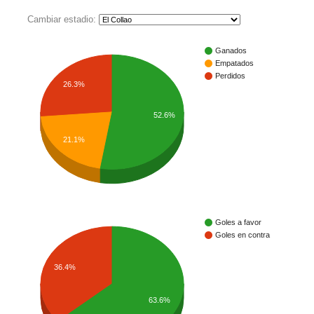
Cambiar estadio:
Ganados
Empatados
Perdidos
26.3%
52.6%
21.1%
Goles a favor
Goles en contra
36.4%
63.6%