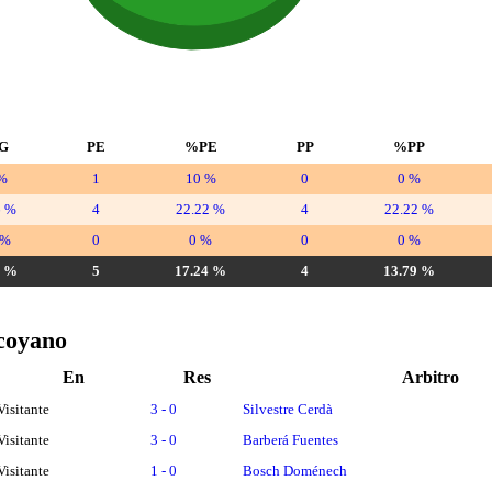
G
PE
%PE
PP
%PP
%
1
10 %
0
0 %
6 %
4
22.22 %
4
22.22 %
 %
0
0 %
0
0 %
7 %
5
17.24 %
4
13.79 %
lcoyano
En
Res
Arbitro
Visitante
3 - 0
Silvestre Cerdà
Visitante
3 - 0
Barberá Fuentes
Visitante
1 - 0
Bosch Doménech