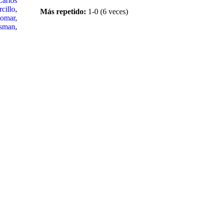
Carlos
cillo
,
Más repetido:
1-0 (6 veces)
omar
,
tsman
,