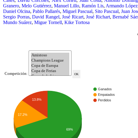
Cases
,
David Córcoles
,
Álex Cortell
,
Juan Costa
,
Antonio Domíng
Granero
,
Melo Gutiérrez
,
Manuel Lillo
,
Ramón Lis
,
Armando López
Daniel Olcina
,
Pablo Pallarés
,
Miguel Pascual
,
Sito Pascual
,
Juan Jos
Sergio Porras
,
David Rangel
,
José Ricart
,
José Richart
,
Bernabé Sáe
Mundo Suárez
,
Migue Tornell
,
Kike Tortosa
Competición:
Ganados
Empatados
13.8%
Perdidos
17.2%
69%