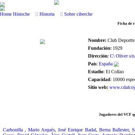
Home
Histoche
Historia
Sobre ciberche
Ficha de 
Nombre:
Club Deporti
Fundación:
1929
Dirección
:
C\ Oliver s/n
País
:
España
Estadio
: El Collao
Capacidad
: 10000 espe
Sitio web:
www.cdalco
Jugadores del VCF q
Carbonilla
,
Mario Arqués
,
José Enrique Badal
,
Berna Ballester
,
S