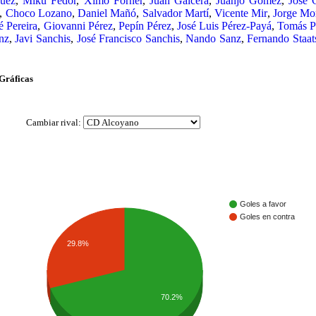
uez
,
Miku Fedor
,
Ximo Forner
,
Juan Galcerá
,
Juanjo Gómez
,
José 
,
Choco Lozano
,
Daniel Mañó
,
Salvador Martí
,
Vicente Mir
,
Jorge Mor
é Pereira
,
Giovanni Pérez
,
Pepín Pérez
,
José Luis Pérez-Payá
,
Tomás P
nz
,
Javi Sanchis
,
José Francisco Sanchis
,
Nando Sanz
,
Fernando Staa
Gráficas
Cambiar rival:
Goles a favor
Goles en contra
29.8%
70.2%