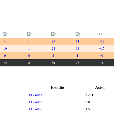
Dif.
4
1
29
11
+18
10
1
28
13
+15
0
0
2
1
+1
14
2
59
25
+1
Estadio
Asist.
El Collao
3.281
El Collao
5.000
El Collao
1.500