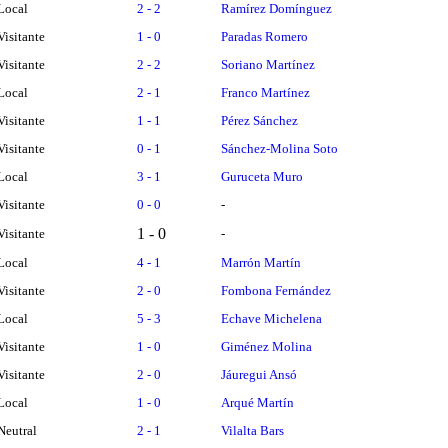
Local
2 - 2
Ramírez Domínguez
Visitante
1 - 0
Paradas Romero
Visitante
2 - 2
Soriano Martínez
Local
2 - 1
Franco Martínez
Visitante
1 - 1
Pérez Sánchez
Visitante
0 - 1
Sánchez-Molina Soto
Local
3 - 1
Guruceta Muro
Visitante
0 - 0
-
1 - 0
Visitante
-
Local
4 - 1
Marrón Martín
Visitante
2 - 0
Fombona Fernández
Local
5 - 3
Echave Michelena
Visitante
1 - 0
Giménez Molina
Visitante
2 - 0
Jáuregui Ansó
Local
1 - 0
Arqué Martín
Neutral
2 - 1
Vilalta Bars