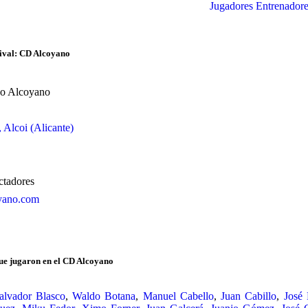
Jugadores
Entrenadore
rival: CD Alcoyano
vo Alcoyano
, Alcoi (Alicante)
ctadores
yano.com
ue jugaron en el CD Alcoyano
alvador Blasco
,
Waldo Botana
,
Manuel Cabello
,
Juan Cabillo
,
José 