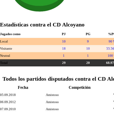
Estadísticas contra el CD Alcoyano
Jugados como
PJ
PG
%P
Local
10
9
90 
Visitante
18
10
55.5
Neutral
1
1
100
Total
29
20
68.9
Todos los partidos disputados contra el CD A
Fecha
Competición
05.09.2018
Amistoso
06.09.2012
Amistoso
07.09.2010
Amistoso