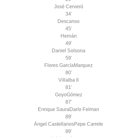
José Cerveró
34'
Descanso
45'
Hernán
49'
Daniel Solsona
59'
Flores García
Marquez
80'
Villalba II
81'
Goyo
Gómez
87'
Enrique Saura
Darío Felman
89'
Ángel Castellanos
Pepe Carrete
89'