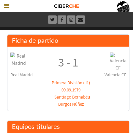
Ficha de partido
3 - 1
Real Madrid
Valencia CF
Primera División (J1)
09.09.1979
Santiago Bernabéu
Burgos Núñez
Equipos titulares