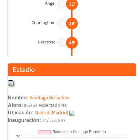
Ángel
31'
Cunningham
39'
Descanso
45'
Cunningham
63'
Estadio
Ricardo Arias
70'
Nombre:
Santiago Bernabéu
Pedro Vilarrodá
71'
Darío Felman
Aforo:
85.454 espectadores
Ubicación:
Madrid (Madrid)
Inauguración:
14/12/1947
Santillana
72'
Daniel Solsona