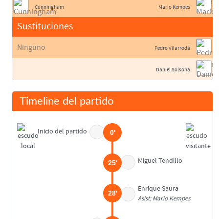
Cunningham
Mario Kempes
Sustituciones
Ninguno
Pedro Vilarrodá
Daniel Solsona
Timeline del partido
Inicio del partido
0'
Miguel Tendillo
25'
Enrique Saura
28'
Asist: Mario Kempes