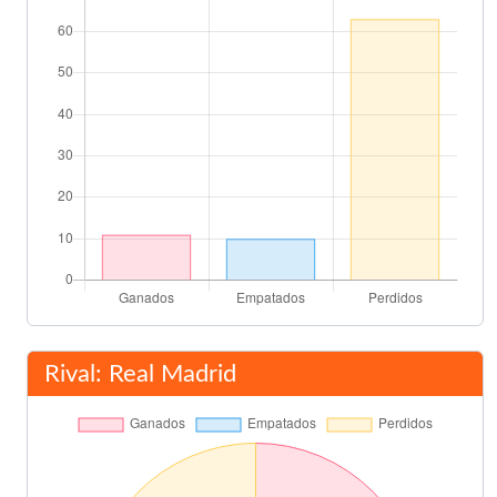
79'
Miguel Tendillo
Final del partido
90'
Rival: Real Madrid