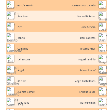
García Remón
José Luis Manzanedo
San José
Manuel Botubot
Pirri
José Cerveró
Benito
Dani Cabezas
Camacho
Ricardo Arias
Del Bosque
Miguel Tendillo
Ángel
Rainer Bonhof
Stielike
Ángel Castellanos
Juanito Gómez
Enrique Saura
Santillana
Darío Felman