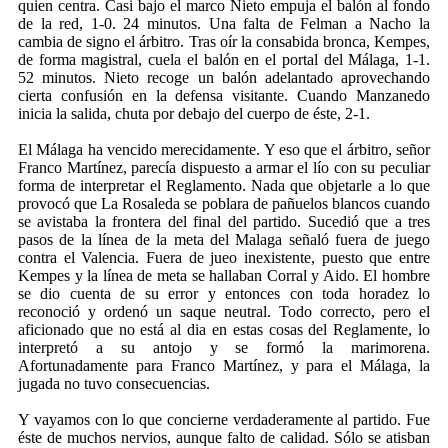
quien centra. Casi bajo el marco Nieto empuja el balón al fondo
de la red, 1-0. 24 minutos. Una falta de Felman a Nacho la
cambia de signo el árbitro. Tras oír la consabida bronca, Kempes,
de forma magistral, cuela el balón en el portal del Málaga, 1-1.
52 minutos. Nieto recoge un balón adelantado aprovechando
cierta confusión en la defensa visitante. Cuando Manzanedo
inicia la salida, chuta por debajo del cuerpo de éste, 2-1.
El Málaga ha vencido merecidamente. Y eso que el árbitro, señor
Franco Martínez, parecía dispuesto a armar el lío con su peculiar
forma de interpretar el Reglamento. Nada que objetarle a lo que
provocó que La Rosaleda se poblara de pañuelos blancos cuando
se avistaba la frontera del final del partido. Sucedió que a tres
pasos de la línea de la meta del Malaga señaló fuera de juego
contra el Valencia. Fuera de jueo inexistente, puesto que entre
Kempes y la línea de meta se hallaban Corral y Aido. El hombre
se dio cuenta de su error y entonces con toda horadez lo
reconoció y ordenó un saque neutral. Todo correcto, pero el
aficionado que no está al dia en estas cosas del Reglamente, lo
interpretó a su antojo y se formó la marimorena.
Afortunadamente para Franco Martínez, y para el Málaga, la
jugada no tuvo consecuencias.
Y vayamos con lo que concierne verdaderamente al partido. Fue
éste de muchos nervios, aunque falto de calidad. Sólo se atisban