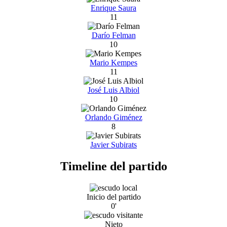
Enrique Saura
11
Darío Felman
10
Mario Kempes
11
José Luis Albiol
10
Orlando Giménez
8
Javier Subirats
Timeline del partido
Inicio del partido
0'
Nieto