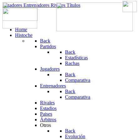
Jugadores
Entrenadores
Rivales
Títulos
Home
Histoche
Back
Partidos
Back
Estadísticas
Rachas
Jugadores
Back
Comparativa
Entrenadores
Back
Comparativa
Rivales
Estadios
Paises
Árbitros
Otros
Back
Evolución