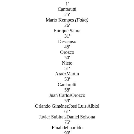
1'
Cantarutti
25'
Mario Kempes
(Falta)
26'
Enrique Saura
31'
Descanso
45'
Orozco
50'
Nieto
51'
Araez
Martín
53'
Cantarutti
58'
Juan Carlos
Orozco
59'
Orlando Giménez
José Luis Albiol
61'
Javier Subirats
Daniel Solsona
75'
Final del partido
90'