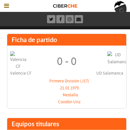
Ficha de partido
0 - 0
Valencia CF
UD Salamanca
Primera División (J17)
21.01.1979
Mestalla
Condón Uriz
Equipos titulares