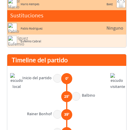
Mario Kempes
Baez
Sustituciones
Ninguno
Pablo Rodríguez
Eufemio Cabral
Timeline del partido
Inicio del partido
0'
Balbino
25'
Rainer Bonhof
39'