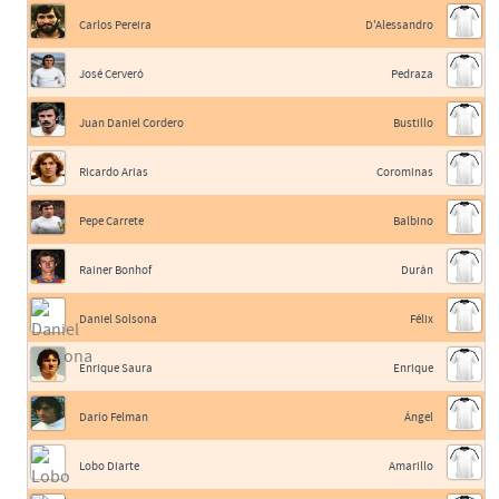
Carlos Pereira
D'Alessandro
José Cerveró
Pedraza
Juan Daniel Cordero
Bustillo
Ricardo Arias
Corominas
Pepe Carrete
Balbino
Rainer Bonhof
Durán
Daniel Solsona
Félix
Enrique Saura
Enrique
Darío Felman
Ángel
Lobo Diarte
Amarillo