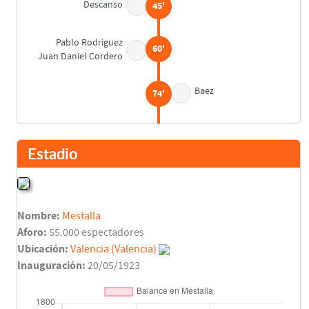
Descanso
45'
Pablo Rodríguez
60'
Juan Daniel Cordero
Baez
74'
Eufemio Cabral
80'
Daniel Solsona
Estadio
Darío Felman
81'
Nombre:
Mestalla
Final del partido
90'
Aforo:
55.000 espectadores
Ubicación:
Valencia (Valencia)
Inauguración:
20/05/1923