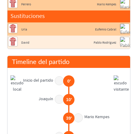
Ferrero
Mario Kempes
Sustituciones
Uría
Eufemio Cabral
David
Pablo Rodríguez
Timeline del partido
Inicio del partido
0'
Joaquín
10'
Mario Kempes
39'