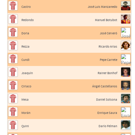
Castro
José Luis Manzanedo
Redondo
Manuel Botubot
Doria
José Cerveró
Rezza
Ricardo Arias
Cundi
Pepe Carrete
Joaquín
Rainer Bonhof
Ciriaco
Ángel Castellanos
Mesa
Daniel Solsona
Morán
Enrique Saura
Quini
Darío Felman