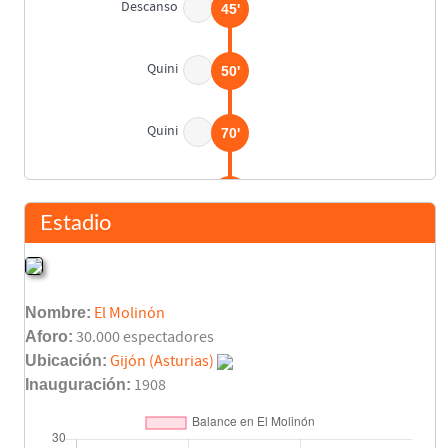
Descanso
45'
Quini
50'
Quini
70'
Eufemio Cabral
76'
Daniel Solsona
Estadio
Pablo Rodríguez
76'
Darío Felman
Nombre:
El Molinón
Uría
87'
Aforo:
30.000 espectadores
Joaquín
Ubicación:
Gijón (Asturias)
David
Inauguración:
1908
88'
Quini