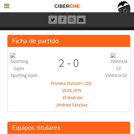
Ficha de partido
2 - 0
Sporting Gijón
Valencia CF
Primera División (J25)
25.03.1979
El Molinón
Jiménez Sánchez
Equipos titulares