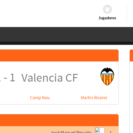
Jugadores
 - 1
Valencia CF
Camp Nou
Martín Álvarez
José Manuel Pesudo
1