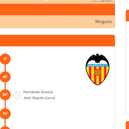
Ninguno
0'
45'
Fernando Ansola
56'
Asist: Paquito García
74'