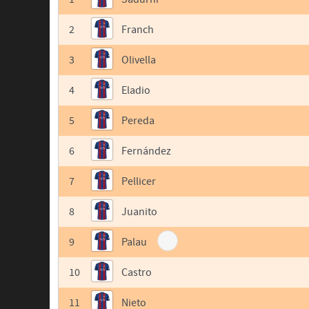
2
Franch
3
Olivella
4
Eladio
5
Pereda
6
Fernández
7
Pellicer
8
Juanito
9
Palau
10
Castro
11
Nieto