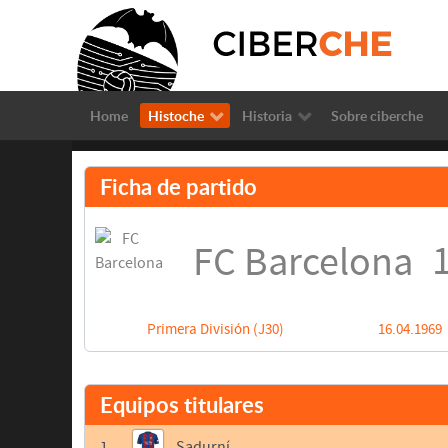
Home
Histoche
Historia
Sobre ciberche
Ficha de partido
1
FC Barcelona
Primera División (J30)
16.04.1969
Equipos titulares
1
Sadurní