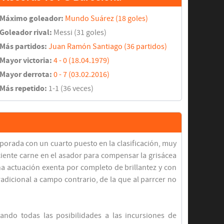
Máximo goleador:
Mundo Suárez (18 goles)
Goleador rival:
Messi (31 goles)
Más partidos:
Juan Ramón Santiago (36 partidos)
Mayor victoria:
4 - 0 (18.04.1979)
Mayor derrota:
0 - 7 (03.02.2016)
Más repetido:
1-1 (36 veces)
emporada con un cuarto puesto en la clasificación, muy
iciente carne en el asador para compensar la grisácea
una actuación exenta por completo de brillantez y con
radicional a campo contrario, de la que al parrcer no
ando todas las posibilidades a las incursiones de