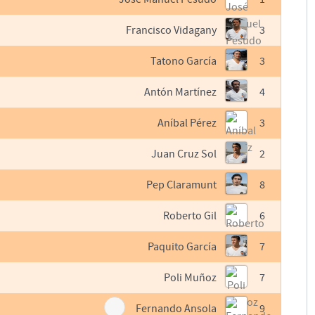
Francisco Vidagany
3
Tatono García
3
Antón Martínez
4
Aníbal Pérez
3
Juan Cruz Sol
2
Pep Claramunt
8
Roberto Gil
6
Paquito García
7
Poli Muñoz
7
Fernando Ansola
9