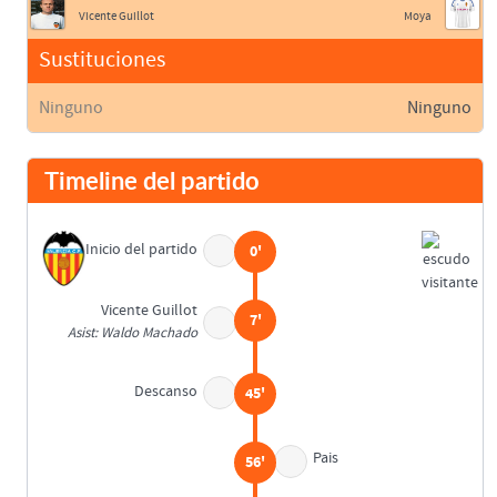
Vicente Guillot
Moya
Sustituciones
Ninguno
Ninguno
Timeline del partido
Inicio del partido
0'
Vicente Guillot
7'
Asist: Waldo Machado
Descanso
45'
Pais
56'