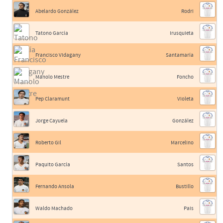
Abelardo González
Rodri
Tatono García
Irusquieta
Francisco Vidagany
Santamaría
Manolo Mestre
Foncho
Pep Claramunt
Violeta
Jorge Cayuela
González
Roberto Gil
Marcelino
Paquito García
Santos
Fernando Ansola
Bustillo
Waldo Machado
Pais