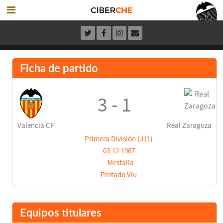
Ficha de partido
3 - 1
Valencia CF
Real Zaragoza
Primera División (J11)
03.12.1967
Mestalla
Pintado Viu
Equipos titulares