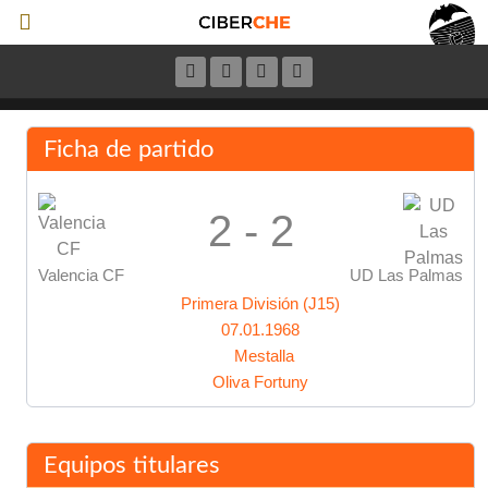
Ficha de partido
2 - 2
Valencia CF
UD Las Palmas
Primera División (J15)
07.01.1968
Mestalla
Oliva Fortuny
Equipos titulares