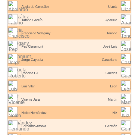
Abelardo González
Ulacia
Tatono García
Aparicio
Francisco Vidagany
Tonono
Pep Claramunt
José Luis
Jorge Cayuela
Castellano
Roberto Gil
Guedes
Luis Vilar
León
Vicente Jara
Martín
Nolito Hernández
Niz
Fernando Ansola
Germán