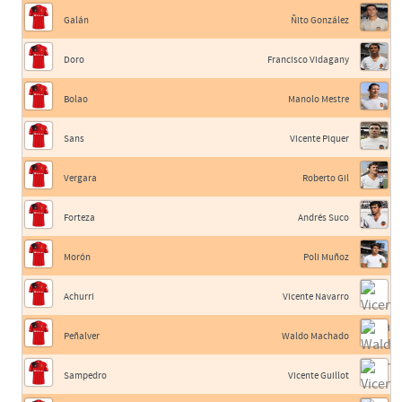
Galán
Ñito González
Doro
Francisco Vidagany
Bolao
Manolo Mestre
Sans
Vicente Piquer
Vergara
Roberto Gil
Forteza
Andrés Suco
Morón
Poli Muñoz
Achurri
Vicente Navarro
Peñalver
Waldo Machado
Sampedro
Vicente Guillot