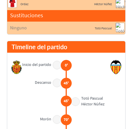
Ordaz
Héctor Núñez
Sustituciones
Ninguno
Totó Pascual
Timeline del partido
Inicio del partido
0'
Descanso
45'
Totó Pascual
45'
Héctor Núñez
Morón
70'