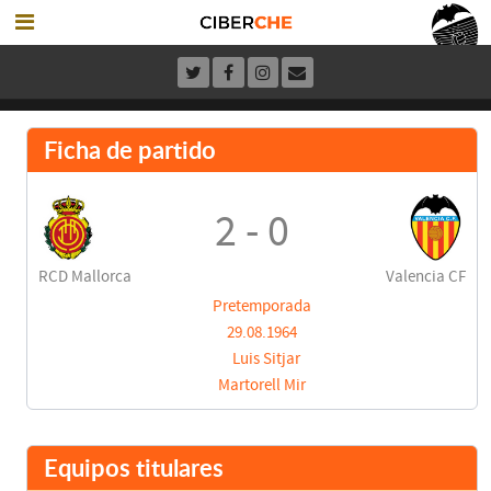
Ficha de partido
2 - 0
RCD Mallorca
Valencia CF
Pretemporada
29.08.1964
Luis Sitjar
Martorell Mir
Equipos titulares