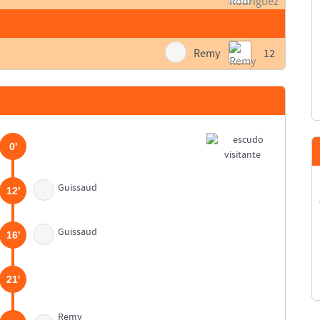
Remy
12
0'
Guissaud
12'
Guissaud
16'
21'
Remy