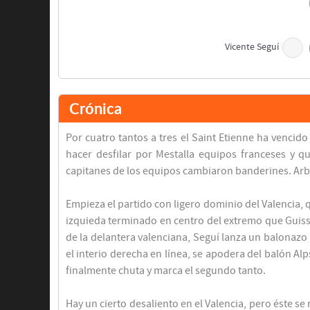
Vicente Seguí
Descanso
Crónica
Juan Ramón Santiago
Por cuatro tantos a tres el Saint Etienne ha vencid
Álvaro Pérez
hacer desfilar por Mestalla equipos franceses y q
capitanes de los equipos cambiaron banderines. Arbi
Bernardino Pasieguito
Empieza el partido con ligero dominio del Valencia, q
izquieda terminado en centro del extremo que Guiss
de la delantera valenciana, Seguí lanza un balonazo 
el interio derecha en línea, se apodera del balón Al
finalmente chuta y marca el segundo tanto.
Hay un cierto desaliento en el Valencia, pero éste 
Final del partido