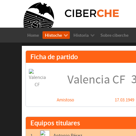
Home
Histoche
Historia
Sobre ciberche
Ficha de partido
3
Valencia CF
Amistoso
17.03.1949
Equipos titulares
1
Antonio Pérez