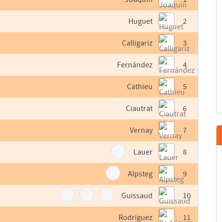
Huguet
2
Calligariz
3
Fernández
4
Cathieu
5
Ciautrat
6
Vernay
7
Lauer
8
Alpsteg
9
Guissaud
10
Rodríguez
11