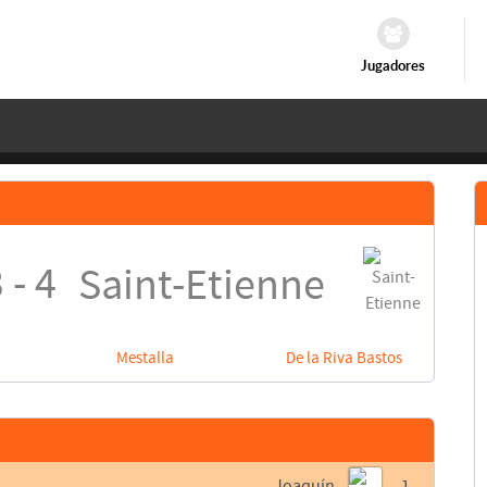
Jugadores
 - 4
Saint-Etienne
Mestalla
De la Riva Bastos
Joaquín
1