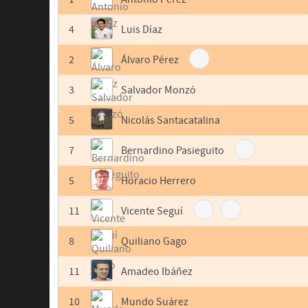
4
Luis Díaz
2
Álvaro Pérez
3
Salvador Monzó
5
Nicolás Santacatalina
7
Bernardino Pasieguito
5
Horacio Herrero
11
Vicente Seguí
8
Quiliano Gago
11
Amadeo Ibáñez
10
Mundo Suárez