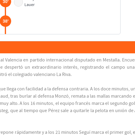
30'
Lauer
38'
45'
73'
o al Valencia en partido internacional disputado en Mestalla. Encu
ue despertó un extraordinario interés, registrando el campo un
tró el colegiado valenciano La Riva.
76'
ue llega con facilidad a la defensa contraria. A los doce minutos, un
Guissaud
aud, tras burlar al defensa Monzó, remata a las mallas marcando e
85'
muy alto. A los 16 minutos, el equipo francés marca el segundo gol
psteg, que al tiempo que Pérez sale a quitarle la pelota en unión d
Alpsteg
91'
se repone rápidamente y a los 21 minutos Seguí marca el primer gol
92'