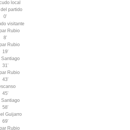
 del partido
0'
par Rubio
8'
par Rubio
19'
 Santiago
31'
par Rubio
43'
escanso
45'
 Santiago
58'
l Guijarro
69'
par Rubio