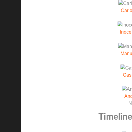
Carlo
Inoce
Manue
Gas
And
N
Timeline