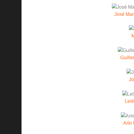
José Ma
Guille
Jo
Lelé
Arín