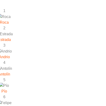
1
Roca
2
strada
3
Andrio
4
Antolín
5
Pío
6