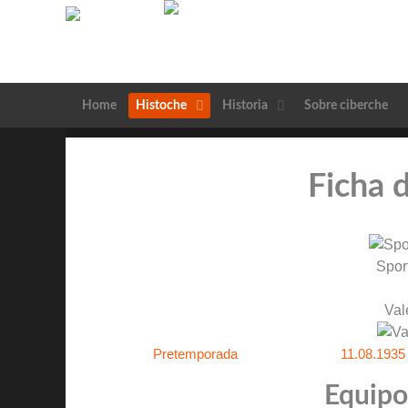
Home
Histoche
Historia
Sobre ciberche
Ficha 
Spor
Val
Pretemporada
11.08.1935
Equipos