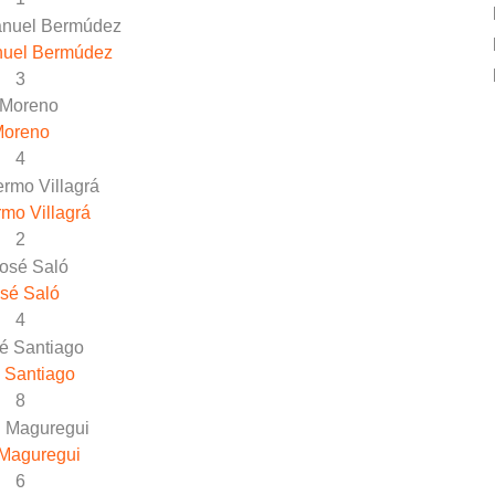
nuel Bermúdez
3
Moreno
4
rmo Villagrá
2
sé Saló
4
 Santiago
8
 Maguregui
6