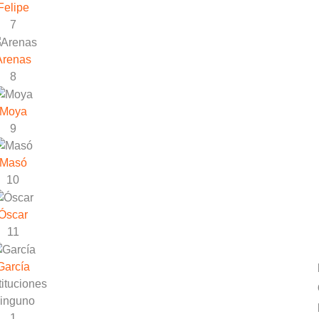
Felipe
7
Arenas
8
Moya
9
Masó
10
Óscar
11
García
ituciones
inguno
1