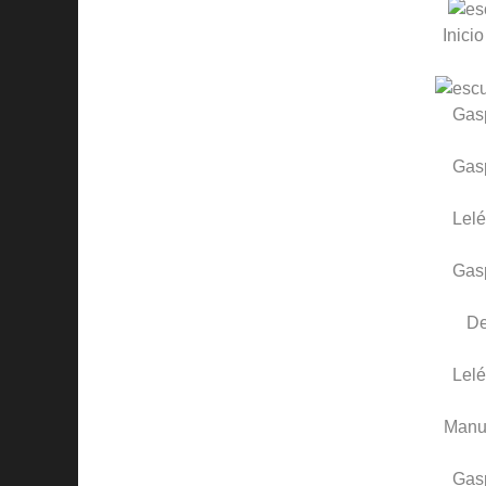
Inicio
Gas
Gas
Lelé
Gas
D
Lelé
Manue
Gas