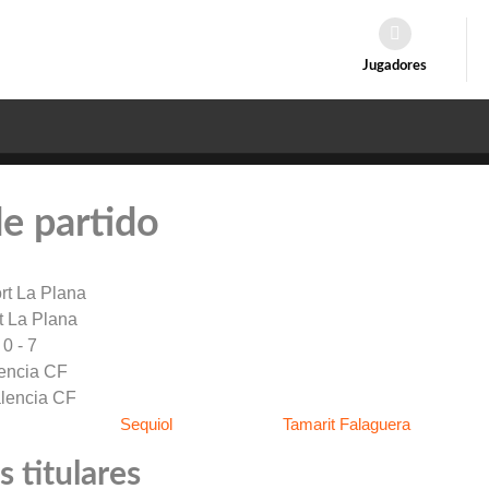
Jugadores
de partido
t La Plana
0 - 7
encia CF
Sequiol
Tamarit Falaguera
 titulares