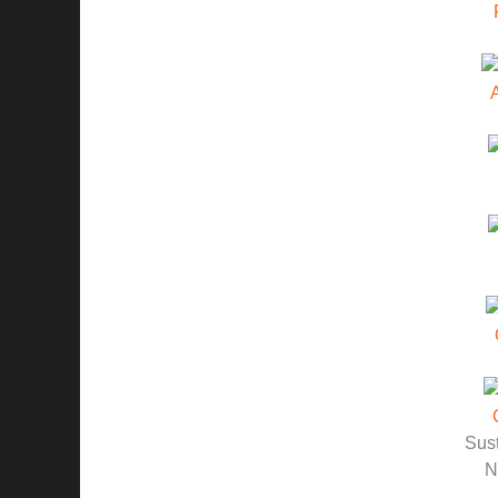
Sust
N