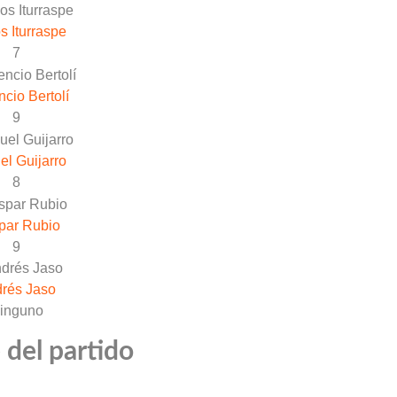
s Iturraspe
7
ncio Bertolí
9
l Guijarro
8
par Rubio
9
rés Jaso
inguno
 del partido