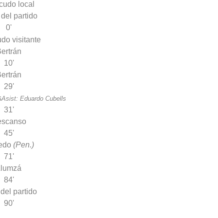
 del partido
0'
ertrán
10'
ertrán
29'
s
Asist: Eduardo Cubells
31'
escanso
45'
edo
(Pen.)
71'
Llumzá
84'
 del partido
90'