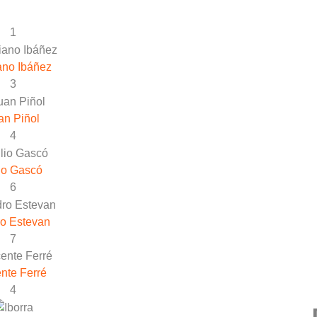
1
ano Ibáñez
3
an Piñol
4
io Gascó
6
o Estevan
7
nte Ferré
4