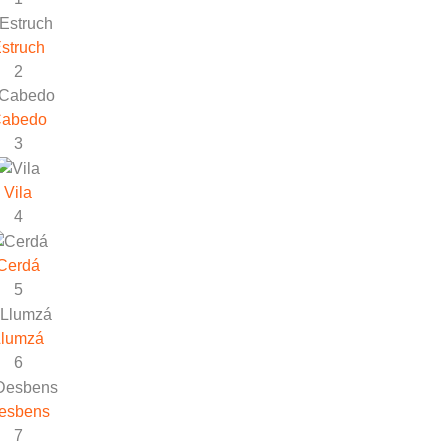
struch
2
abedo
3
Vila
4
Cerdá
5
Llumzá
6
esbens
7