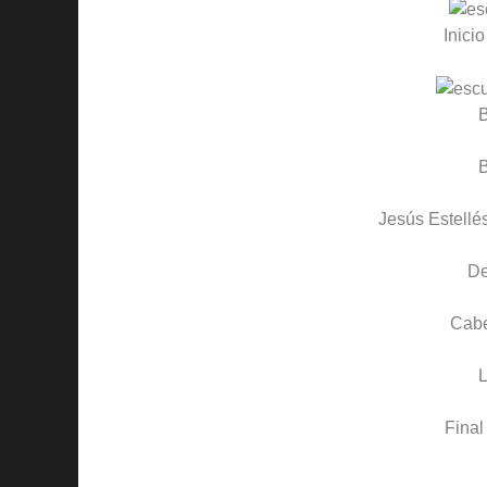
Inicio
B
B
Jesús Estellé
D
Cab
Final