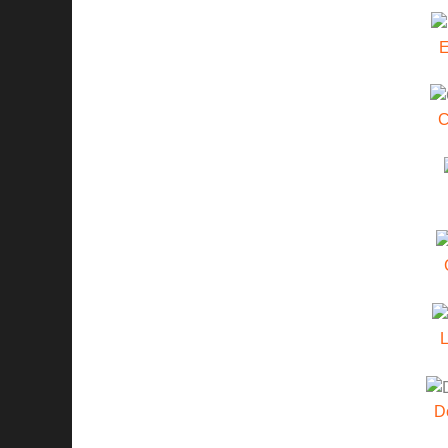
E
C
D