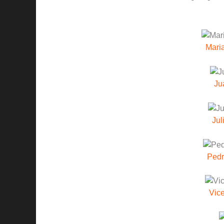
Mari
Ju
Jul
Pedr
Vice