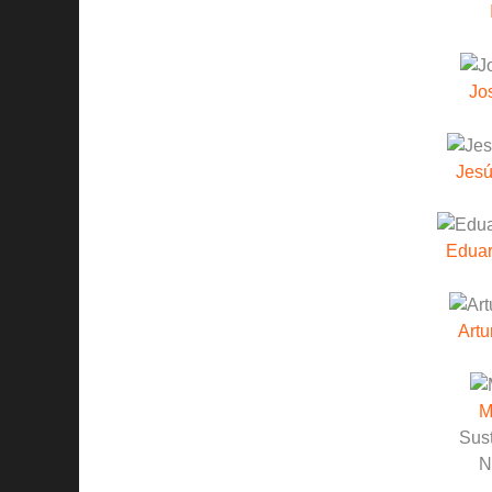
Jo
Jesú
Eduar
Artu
M
Sust
N