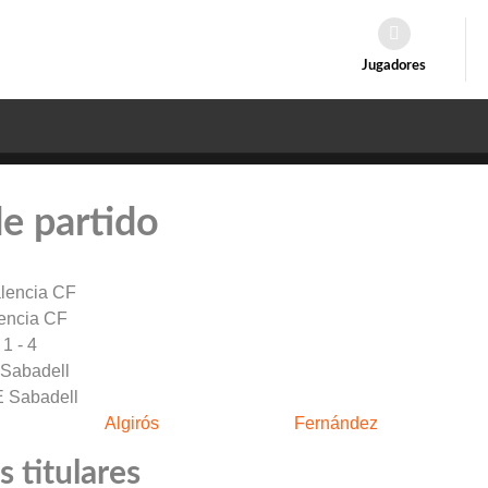
Jugadores
de partido
encia CF
1 - 4
Sabadell
Algirós
Fernández
 titulares