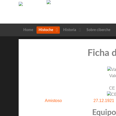
Home
Histoche
Historia
Sobre ciberche
Ficha 
Val
CE 
Amistoso
27.12.1921
Equipos