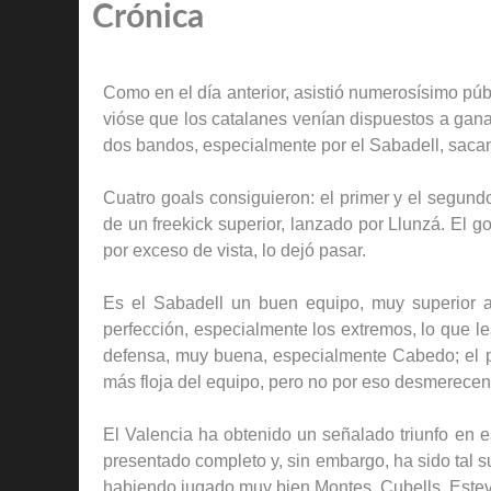
Crónica
Como en el día anterior, asistió numerosísimo púb
vióse que los catalanes venían dispuestos a ganar
dos bandos, especialmente por el Sabadell, sacan
Cuatro goals consiguieron: el primer y el segund
de un freekick superior, lanzado por Llunzá. El g
por exceso de vista, lo dejó pasar.
Es el Sabadell un buen equipo, muy superior a
perfección, especialmente los extremos, lo que l
defensa, muy buena, especialmente Cabedo; el por
más floja del equipo, pero no por eso desmerece
El Valencia ha obtenido un señalado triunfo en e
presentado completo y, sin embargo, ha sido tal s
habiendo jugado muy bien Montes, Cubells, Estev