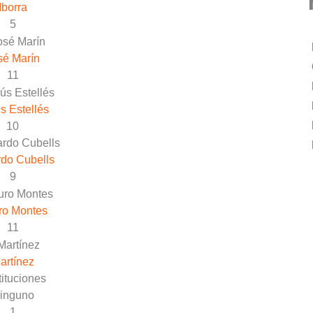
Iborra
5
sé Marín
11
s Estellés
10
do Cubells
9
ro Montes
11
artínez
ituciones
inguno
1