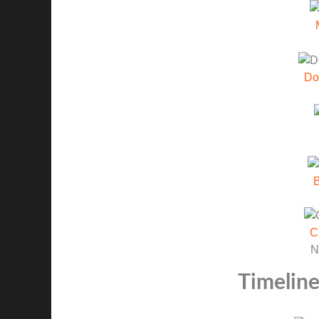
Do
B
C
N
Timeline