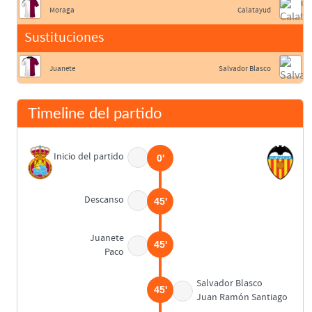
Moraga
Calatayud
Sustituciones
Juanete
Salvador Blasco
Timeline del partido
Inicio del partido
0'
Descanso
45'
Juanete
45'
Paco
Salvador Blasco
45'
Juan Ramón Santiago