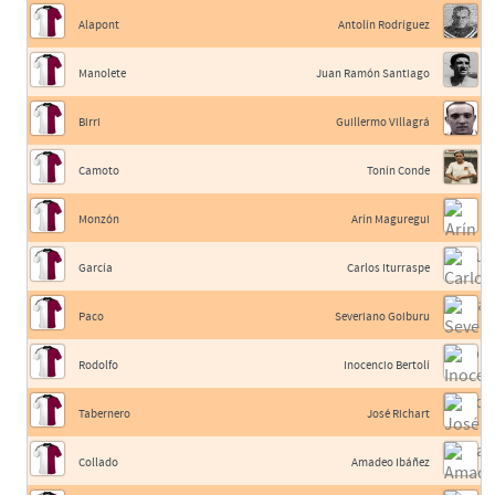
Alapont
Antolín Rodríguez
Manolete
Juan Ramón Santiago
Birri
Guillermo Villagrá
Camoto
Tonín Conde
Monzón
Arín Maguregui
García
Carlos Iturraspe
Paco
Severiano Goiburu
Rodolfo
Inocencio Bertolí
Tabernero
José Richart
Collado
Amadeo Ibáñez