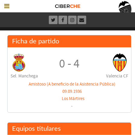
Ficha de partido
0 - 4
Sel. Manchega
Valencia CF
Amistoso (A beneficio de la Asistencia Pública)
09.09.1936
Los Mártires
-
Equipos titulares