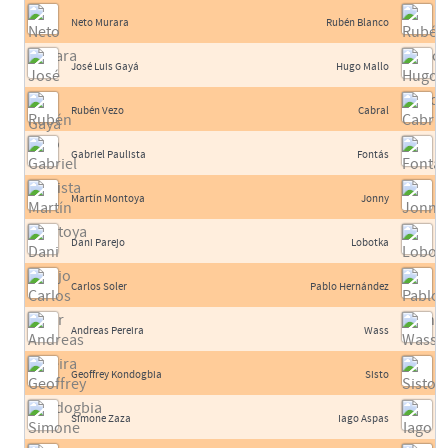
Neto Murara
Rubén Blanco
José Luis Gayá
Hugo Mallo
Rubén Vezo
Cabral
Gabriel Paulista
Fontás
Martín Montoya
Jonny
Dani Parejo
Lobotka
Carlos Soler
Pablo Hernández
Andreas Pereira
Wass
Geoffrey Kondogbia
Sisto
Simone Zaza
Iago Aspas