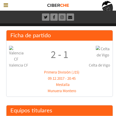
Ficha de partido
2 - 1
Valencia CF
Celta de Vigo
Primera División (J15)
09.12.2017 - 20:45
Mestalla
Munuera Montero
Equipos titulares