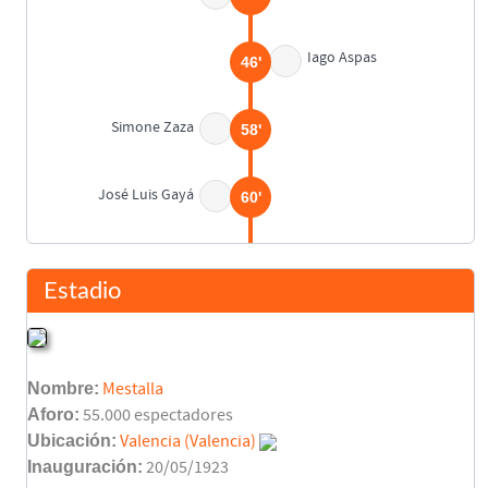
Iago Aspas
46'
Simone Zaza
58'
José Luis Gayá
60'
Nacho Gil
61'
Carlos Soler
Estadio
Santi Mina
66'
Rodrigo Moreno
Nombre:
Mestalla
Maxi Gómez
70'
Aforo:
55.000 espectadores
Ubicación:
Valencia (Valencia)
Inauguración:
20/05/1923
Dani Parejo
(Pen.)
81'