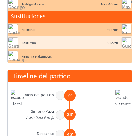
Rodrigo Moreno
Maxi Gómez
Sustituciones
Nacho Gil
Emre Mor
Santi Mina
Guidetti
Nemanja Maksimovic
Timeline del partido
Inicio del partido
0'
Simone Zaza
28'
Asist: Dani Parejo
Descanso
45'