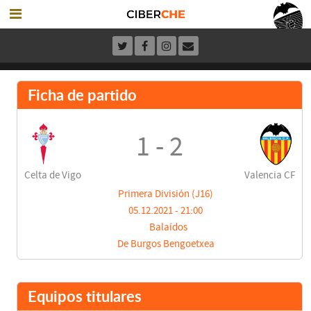
Ficha de partido
1 - 2
Celta de Vigo
Valencia CF
Primera División (J16)
05.12.2021 - 21:00
Balaídos
De Burgos Bengoetxea
Equipos titulares