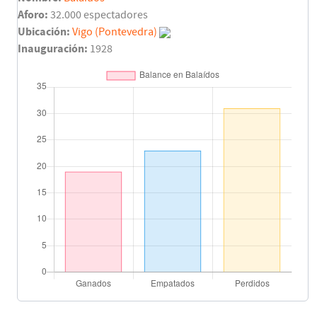
José Luis Gayá
51'
Aforo:
32.000 espectadores
Ubicación:
Vigo (Pontevedra)
Uros Racic
52'
Inauguración:
1928
Koba Koindredi
Maxi Gómez
53'
Asist: José Luis Gayá
Nolito
58'
Fran Beltrán
Solari
58'
Cervi
Toni Lato
73'
Cristiano Piccini
Murillo
74'
Araujo