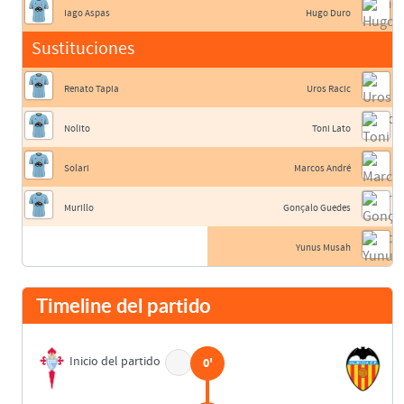
Iago Aspas
Hugo Duro
Sustituciones
Renato Tapia
Uros Racic
Nolito
Toni Lato
Solari
Marcos André
Murillo
Gonçalo Guedes
Yunus Musah
Timeline del partido
Inicio del partido
0'