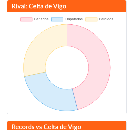
Gonçalo Guedes
83'
Rival: Celta de Vigo
Hélder Costa
Marcos André
83'
Maxi Gómez
Yunus Musah
83'
Hugo Duro
Javi Galán
95'
Final del partido
96'
Records vs Celta de Vigo