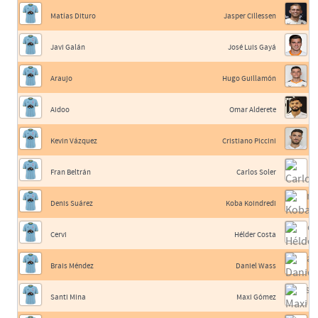
Matías Dituro
Jasper Cillessen
Javi Galán
José Luis Gayá
Araujo
Hugo Guillamón
Aidoo
Omar Alderete
Kevin Vázquez
Cristiano Piccini
Fran Beltrán
Carlos Soler
Denis Suárez
Koba Koindredi
Cervi
Hélder Costa
Brais Méndez
Daniel Wass
Santi Mina
Maxi Gómez