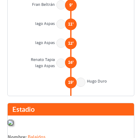
Fran Beltrán
9'
Iago Aspas
11'
Iago Aspas
12'
Renato Tapia
16'
Iago Aspas
Hugo Duro
19'
Maxi Gómez
37'
Estadio
Descanso
45'
Nombre:
Balaídos