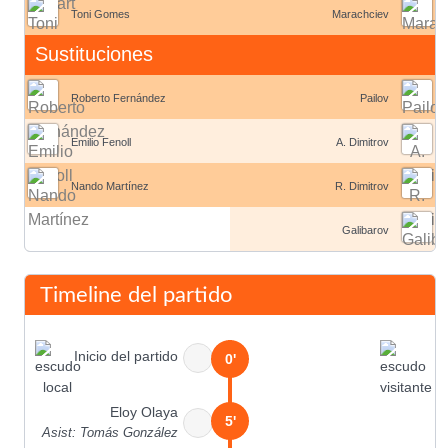
Toni Gomes
Marachciev
Sustituciones
Roberto Fernández
Pailov
Emilio Fenoll
A. Dimitrov
Nando Martínez
R. Dimitrov
Galibarov
Timeline del partido
Inicio del partido
0'
Eloy Olaya
5'
Asist: Tomás González