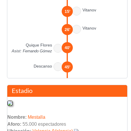
Vitanov
15'
Vitanov
26'
Quique Flores
40'
Asist: Fernando Gómez
Descanso
45'
Roberto Fernández
45'
Enrique Cuxart
Estadio
Roberto Fernández
46'
Nombre:
Mestalla
Eloy Olaya
50'
Aforo:
55.000 espectadores
Asist: Toni Gomes