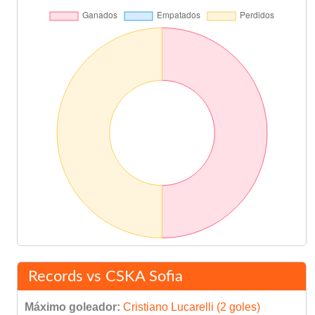
Fernando Gómez
84'
Asist: Nando Martínez
Final del partido
90'
Records vs CSKA Sofia
Máximo goleador:
Cristiano Lucarelli (2 goles)