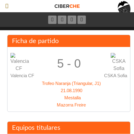
Ficha de partido
5 - 0
Valencia CF
CSKA Sofia
Trofeo Naranja (Triangular, J1)
21.08.1990
Mestalla
Mazorra Freire
Equipos titulares