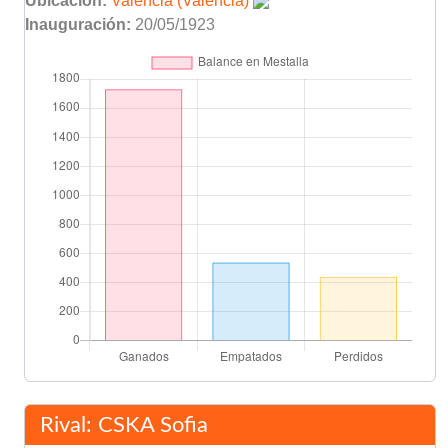
Ubicación:
Valencia (Valencia)
Inauguración:
20/05/1923
A. Dimitrov
52'
Donev
Pailov
52'
Marachciev
Ivanov
61'
Emilio Fenoll
64'
Toni Gomes
Nando Martínez
64'
Quique Flores
R. Dimitrov
71'
Bacalov
Galibarov
Rival: CSKA Sofia
77'
Kirov