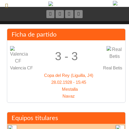
Ficha de partido
3 - 3
Valencia CF
Real Betis
Copa del Rey (Liguilla, J4)
28.02.1928 - 15:45
Mestalla
Navaz
Equipos titulares