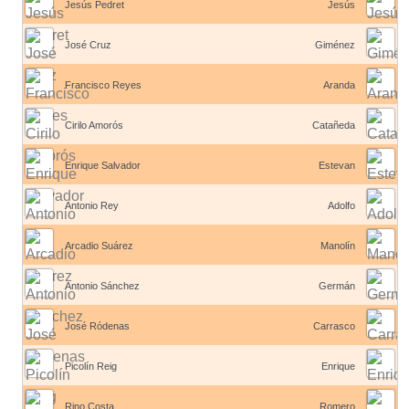
Jesús Pedret
Jesús
José Cruz
Giménez
Francisco Reyes
Aranda
Cirilo Amorós
Catañeda
Enrique Salvador
Estevan
Antonio Rey
Adolfo
Arcadio Suárez
Manolín
Antonio Sánchez
Germán
José Ródenas
Carrasco
Picolín Reig
Enrique
Rino Costa
Romero