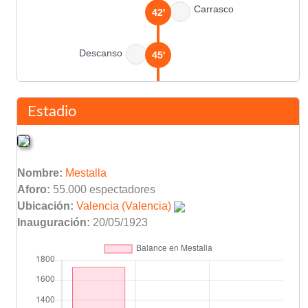
Carrasco
42'
Descanso
45'
Romero
51'
Estadio
Arcadio Suárez
(Pen.)
87'
Nombre:
Mestalla
Final del partido
90'
Aforo:
55.000 espectadores
Ubicación:
Valencia (Valencia)
Inauguración:
20/05/1923