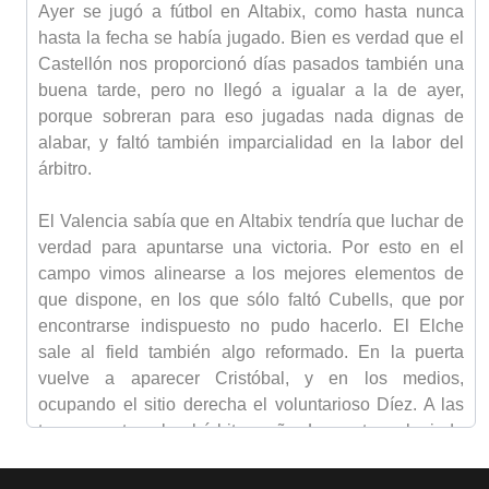
Ayer se jugó a fútbol en Altabix, como hasta nunca
hasta la fecha se había jugado. Bien es verdad que el
Castellón nos proporcionó días pasados también una
buena tarde, pero no llegó a igualar a la de ayer,
porque sobreran para eso jugadas nada dignas de
alabar, y faltó también imparcialidad en la labor del
árbitro.
El Valencia sabía que en Altabix tendría que luchar de
verdad para apuntarse una victoria. Por esto en el
campo vimos alinearse a los mejores elementos de
que dispone, en los que sólo faltó Cubells, que por
encontrarse indispuesto no pudo hacerlo. El Elche
sale al field también algo reformado. En la puerta
vuelve a aparecer Cristóbal, y en los medios,
ocupando el sitio derecha el voluntarioso Díez. A las
tres y cuarto sale el árbitro señor Leonarte, colegiado
valenciano, seguido de los linesmen señores Piquer y
Sanchis.