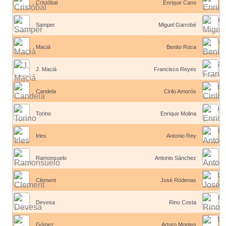
Cristóbal
Enrique Cano
Samper
Miguel Garrobé
Maciá
Benito Roca
J. Maciá
Francisco Reyes
Candela
Cirilo Amorós
Torino
Enrique Molina
Irles
Antonio Rey
Ramonsuelo
Antonio Sánchez
Clement
José Ródenas
Devesa
Rino Costa
Gómez
Arturo Montes