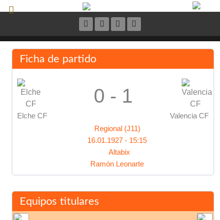
Ficha de partido
0 - 1
Elche CF
Valencia CF
Regional (J11)
16.01.1927 - 15:15
Altabix
Ramón Leonarte
Equipos titulares