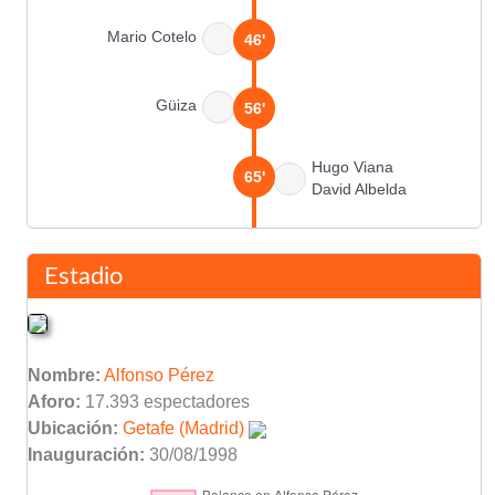
Mario Cotelo
46'
Güiza
56'
Hugo Viana
65'
David Albelda
Raúl Albiol
65'
Estadio
Hugo Viana
70'
Nombre:
Alfonso Pérez
Casquero
72'
Aforo:
17.393 espectadores
Ubicación:
Getafe (Madrid)
Alberto
Inauguración:
30/08/1998
75'
Manu