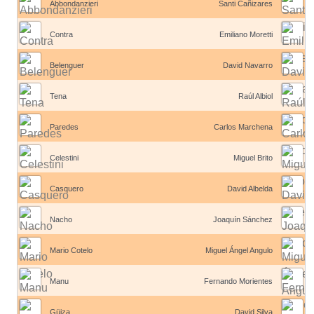
Abbondanzieri
Santi Cañizares
Contra
Emiliano Moretti
Belenguer
David Navarro
Tena
Raúl Albiol
Paredes
Carlos Marchena
Celestini
Miguel Brito
Casquero
David Albelda
Nacho
Joaquín Sánchez
Mario Cotelo
Miguel Ángel Angulo
Manu
Fernando Morientes
Güiza
David Silva