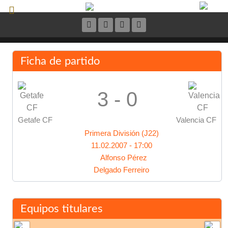
Ficha de partido
3 - 0
Getafe CF
Valencia CF
Primera División (J22)
11.02.2007 - 17:00
Alfonso Pérez
Delgado Ferreiro
Equipos titulares