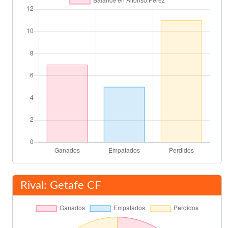
Nacho
78'
Jorge López
80'
David Silva
Javi Guerra
82'
Miguel Ángel Angulo
Pachón
82'
Güiza
Licht
88'
Nacho
Final del partido
90'
Rival: Getafe CF