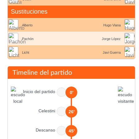
Sustituciones
Alberto
Hugo Viana
Pachón
Jorge López
Licht
Javi Guerra
Timeline del partido
Inicio del partido
0'
Celestini
26'
Descanso
45'