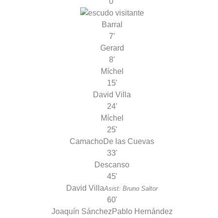
0'
Barral
7'
Gerard
8'
Míchel
15'
David Villa
24'
Míchel
25'
Camacho
De las Cuevas
33'
Descanso
45'
David Villa
Asist: Bruno Saltor
60'
Joaquín Sánchez
Pablo Hernández