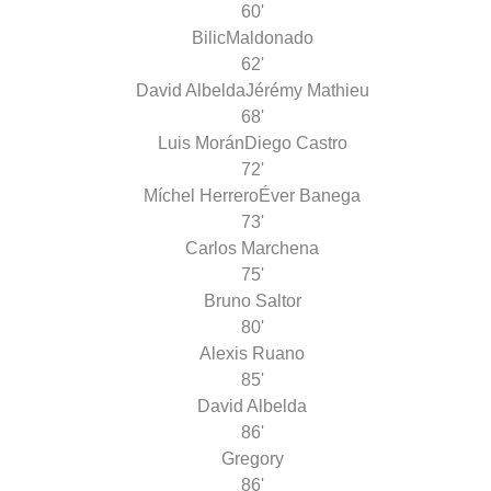
60'
Bilic
Maldonado
62'
David Albelda
Jérémy Mathieu
68'
Luis Morán
Diego Castro
72'
Míchel Herrero
Éver Banega
73'
Carlos Marchena
75'
Bruno Saltor
80'
Alexis Ruano
85'
David Albelda
86'
Gregory
86'