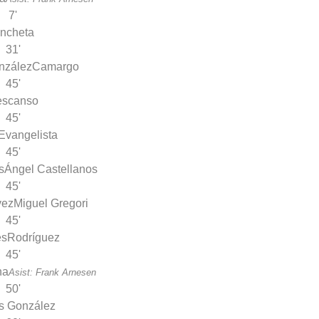
7'
ncheta
31'
nzález
Camargo
45'
escanso
45'
Evangelista
45'
s
Ángel Castellanos
45'
vez
Miguel Gregori
45'
es
Rodríguez
45'
na
Asist: Frank Arnesen
50'
s González