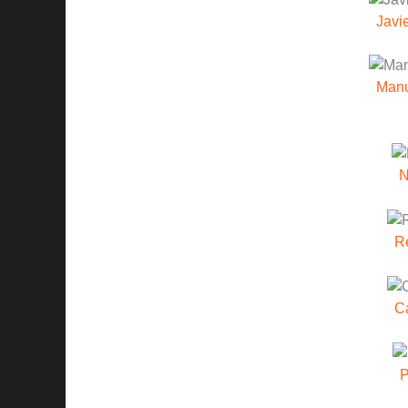
Javi
Manu
N
R
C
P