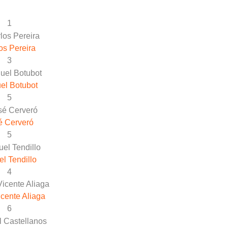
1
os Pereira
3
el Botubot
5
é Cerveró
5
el Tendillo
4
cente Aliaga
6