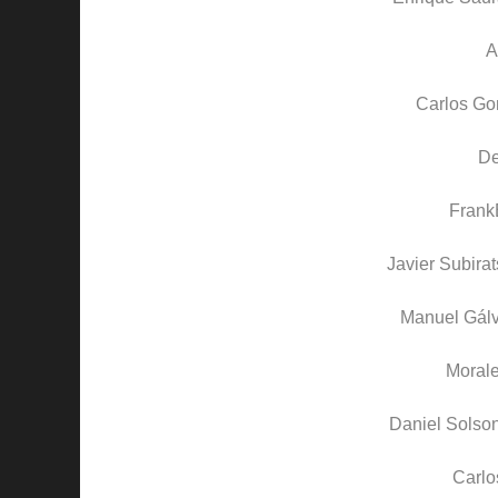
A
Carlos Go
D
Frank
Javier Subirat
Manuel Gál
Moral
Daniel Solso
Carlo