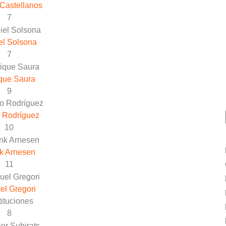
Castellanos
7
el Solsona
7
que Saura
9
 Rodríguez
10
k Arnesen
11
el Gregori
ituciones
8