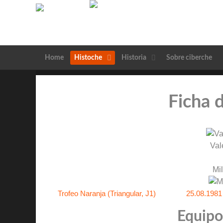
Home
Histoche
Historia
Sobre ciberche
Ficha 
Val
Mi
Trofeo Naranja (Triangular, J1)
25.08.1981
Equipos