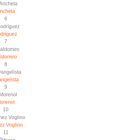
ncheta
6
dríguez
7
ldomiro
8
ngelista
9
orenol
10
z Voglino
11