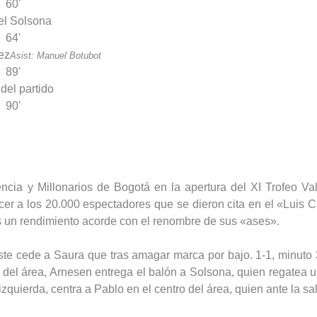
60'
el Solsona
64'
ez
Asist: Manuel Botubot
89'
 del partido
90'
cia y Millonarios de Bogotá en la apertura del XI Trofeo Vale
er a los 20.000 espectadores que se dieron cita en el «Luis 
jos un rendimiento acorde con el renombre de sus «ases».
éste cede a Saura que tras amagar marca por bajo. 1-1, minut
l del área, Arnesen entrega el balón a Solsona, quien regatea u
zquierda, centra a Pablo en el centro del área, quien ante la sali