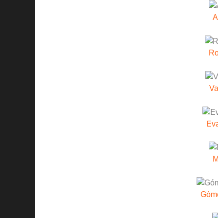
A
Ro
Va
Eva
M
Góme