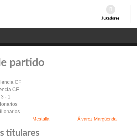
Jugadores
de partido
encia CF
3 - 1
llonarios
Mestalla
Álvarez Margüenda
 titulares