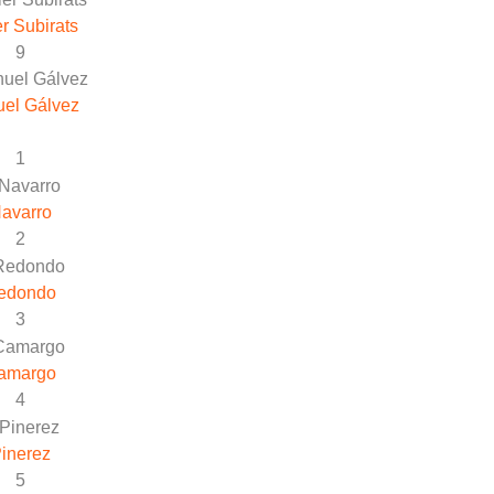
er Subirats
9
el Gálvez
1
avarro
2
edondo
3
amargo
4
inerez
5