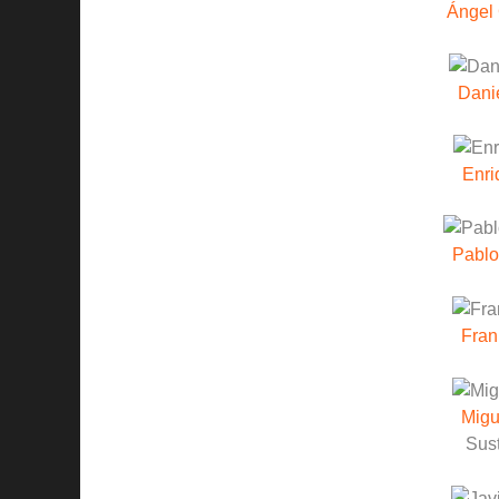
Ángel 
Dani
Enri
Pablo
Fran
Migu
Sust