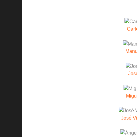
Carl
Manu
Jos
Migu
José Vi