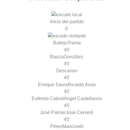
Inicio del partido
0'
Ballejo
Trama
45'
Bauza
González
45'
Descanso
45'
Enrique Saura
Ricardo Arias
45'
Eufemio Cabral
Ángel Castellanos
45'
José Palmer
José Cerveró
45'
Pérez
Mancinelli