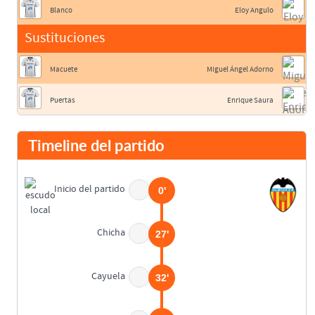
Blanco
Eloy Angulo
Sustituciones
Macuete
Miguel Ángel Adorno
Puertas
Enrique Saura
Timeline del partido
Inicio del partido
0'
Chicha
27'
Cayuela
32'