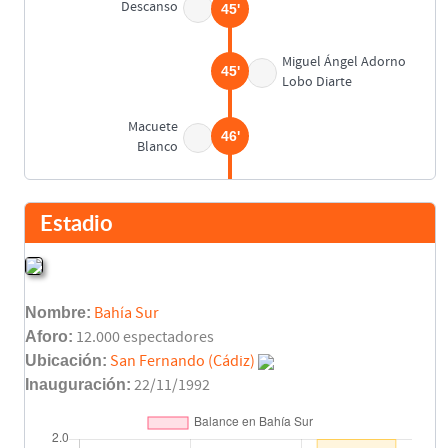
Descanso
45'
Miguel Ángel Adorno
45'
Lobo Diarte
Macuete
46'
Blanco
Puertas
46'
Cayuela
Estadio
Enrique Saura
57'
Eufemio Cabral
Nombre:
Bahía Sur
Final del partido
90'
Aforo:
12.000 espectadores
Ubicación:
San Fernando (Cádiz)
Inauguración:
22/11/1992