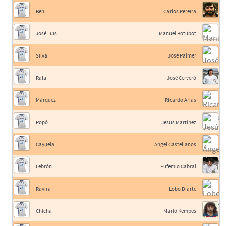
Beni
Carlos Pereira
José Luis
Manuel Botubot
Silva
José Palmer
Rafa
José Cerveró
Márquez
Ricardo Arias
Popó
Jesús Martínez
Cayuela
Ángel Castellanos
Lebrón
Eufemio Cabral
Ravira
Lobo Diarte
Chicha
Mario Kempes