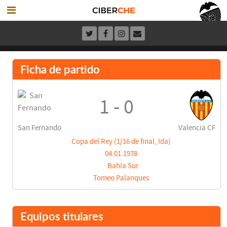
Ficha de partido
1 - 0
San Fernando
Valencia CF
Copa del Rey (1/16 de final, Ida)
04.01.1978
Bahía Sur
Tomeo Palanques
Equipos titulares