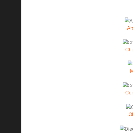
Ar
Ch
M
Cor
Ol