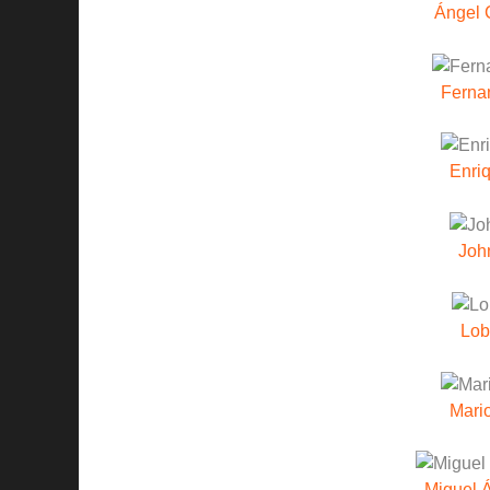
Ángel 
Ferna
Enri
Joh
Lob
Mari
Miguel 