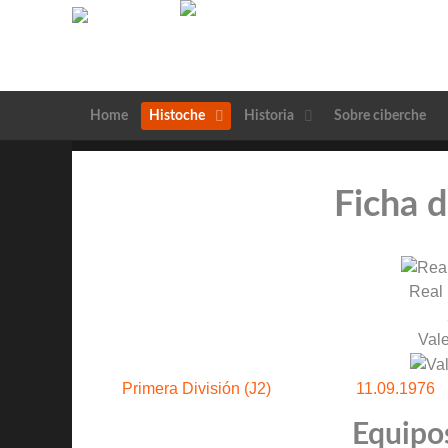
Home
Histoche
Historia
Sobre ciberche
Ficha d
Real
Val
Primera División (J2)
11.09.1976
Equipos