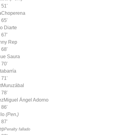
51'
a
Choperena
65'
o Diarte
67'
nny Rep
68'
que Saura
70'
tabarría
71'
t
Muruzábal
78'
ez
Miguel Ángel Adorno
86'
llo
(Pen.)
87'
ep
Penalty fallado