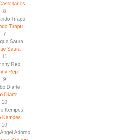
Castellanos
8
ndo Tirapu
7
que Saura
11
nny Rep
9
o Diarte
10
o Kempes
10
Ángel Adorno