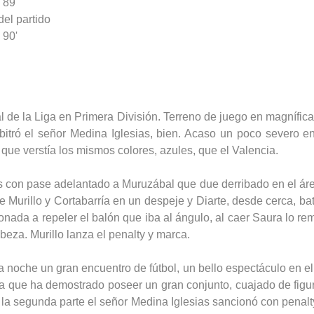
89'
del partido
90'
al de la Liga en Primera División. Terreno de juego en magnífi
itró el señor Medina Iglesias, bien. Acaso un poco severo en
ue verstía los mismos colores, azules, que el Valencia.
s con pase adelantado a Muruzábal que due derribado en el área
 Murillo y Cortabarría en un despeje y Diarte, desde cerca, ba
ada a repeler el balón que iba al ángulo, al caer Saura lo rem
beza. Murillo lanza el penalty y marca.
a noche un gran encuentro de fútbol, un bello espectáculo en e
a que ha demostrado poseer un gran conjunto, cuajado de figu
de la segunda parte el señor Medina Iglesias sancionó con pena