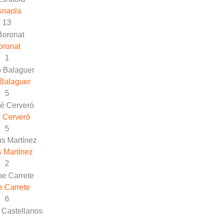
snaola
13
oronat
1
Balaguer
5
 Cerveró
5
 Martínez
2
 Carrete
6