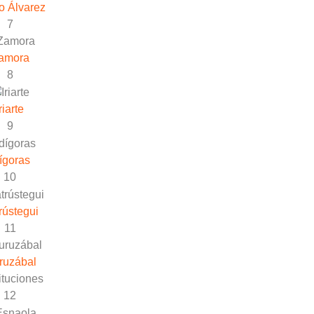
o Álvarez
7
amora
8
riarte
9
ígoras
10
rústegui
11
ruzábal
ituciones
12