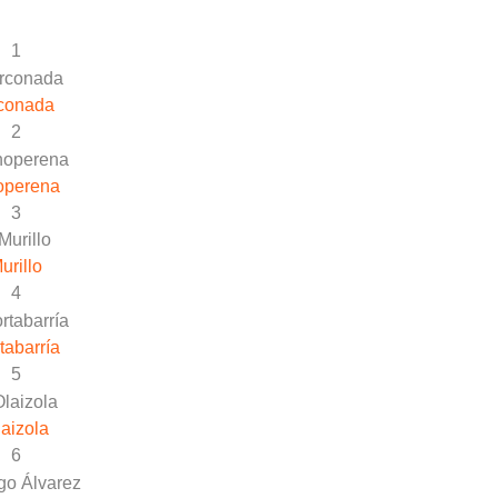
1
conada
2
operena
3
urillo
4
tabarría
5
aizola
6