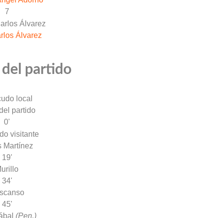
7
rlos Álvarez
 del partido
 del partido
0'
 Martínez
19'
urillo
34'
scanso
45'
ábal
(Pen.)