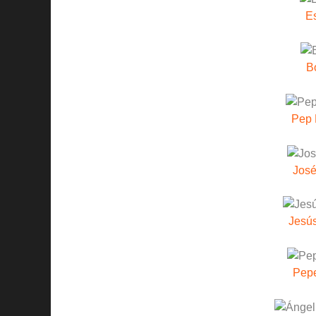
E
B
Pep 
José
Jesús
Pepe