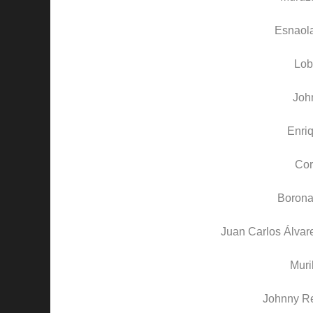
Esnaol
Lob
Joh
Enri
Cor
Borona
Juan Carlos Álvar
Muri
Johnny R