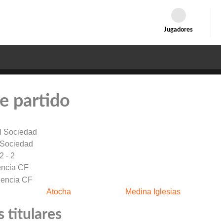
Jugadores
e partido
 Sociedad
2 - 2
encia CF
Atocha
Medina Iglesias
 titulares