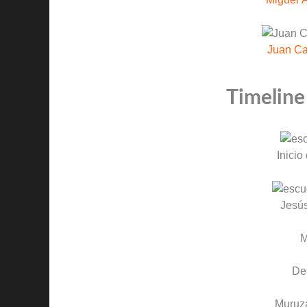
Juan Ca
Timeline
Inicio
Jesús
M
De
Muruz