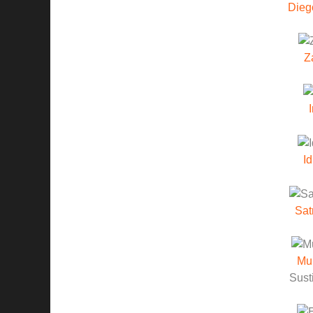
Dieg
Z
I
Id
Sat
Mu
Sust