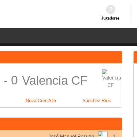
Jugadores
 - 0
Valencia CF
Nova Creu Alta
Sánchez Ríos
José Manuel Pesudo
1