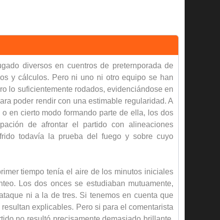
ugado diversos en cuentros de preternporada de
s y cálculos. Pero ni uno ni otro equipo se han
uero lo suficientemente rodados, evidenciándose en
ara poder rendir con una estimable regularidad. A
, o en cierto modo formando parte de ella, los dos
ación de afrontar el partido con alineaciones
rido todavía la prueba del fuego y sobre cuyo
mer tiempo tenía el aire de los minutos iniciales
anteo. Los dos onces se estudiaban mutuamente,
ataque ni a la de tres. Si tenemos en cuenta que
resultan explicables. Pero si para el comentarista
tido no resultó precisamente demasiado brillante.