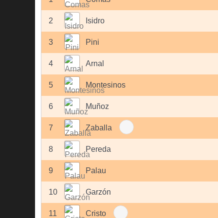
2
Isidro
3
Pini
4
Arnal
5
Montesinos
6
Muñoz
7
Zaballa
8
Pereda
9
Palau
10
Garzón
11
Cristo