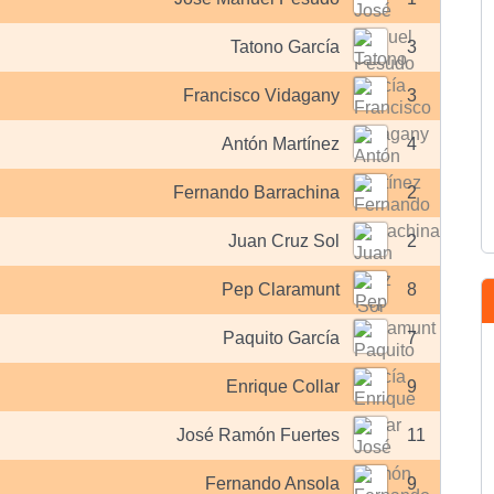
Tatono García
3
Francisco Vidagany
3
Antón Martínez
4
Fernando Barrachina
2
Juan Cruz Sol
2
Pep Claramunt
8
Paquito García
7
Enrique Collar
9
José Ramón Fuertes
11
Fernando Ansola
9