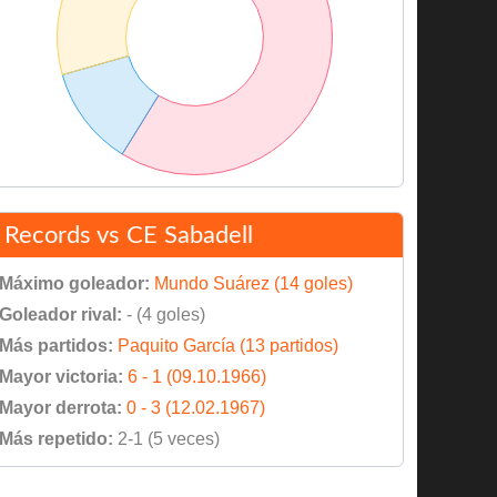
Records vs CE Sabadell
Máximo goleador:
Mundo Suárez (14 goles)
Goleador rival:
- (4 goles)
Más partidos:
Paquito García (13 partidos)
Mayor victoria:
6 - 1 (09.10.1966)
Mayor derrota:
0 - 3 (12.02.1967)
Más repetido:
2-1 (5 veces)