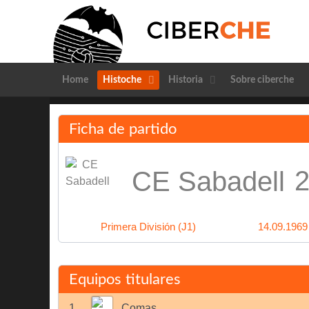
Home
Histoche
Historia
Sobre ciberche
Ficha de partido
2
CE Sabadell
Primera División (J1)
14.09.1969
Equipos titulares
1
Comas