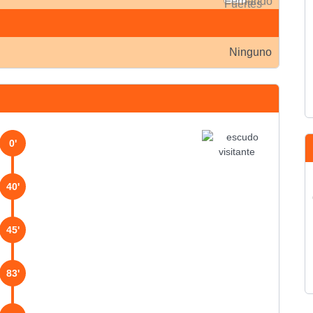
Ninguno
0'
40'
45'
83'