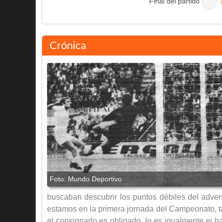
Final del partido
Crónica
buscaban descubrir los puntos débiles del adver
estamos en la primera jornada del Campeonato, tal
el consignarlo es obligado, lo es igualmente ei 