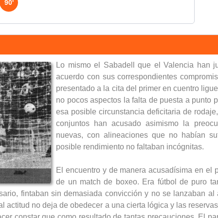
90'
Lo mismo el Sabadell que el Valencia han j
acuerdo con sus correspondientes compromiso
presentado a la cita del primer en cuentro lig
no pocos aspectos la falta de puesta a punto p
esa posible circunstancia deficitaria de rodaje
conjuntos han acusado asimismo la preocup
nuevas, con alineaciones que no habían suf
posible rendimiento no faltaban incógnitas.
El encuentro y de manera acusadísima en el pri
de un match de boxeo. Era fútbol de puro t
sario, fintaban sin demasiada convicción y no se lanzaban al 
 actitud no deja de obedecer a una cierta lógica y las reservas 
hacer constar que como resultado de tantas precauciones. El par