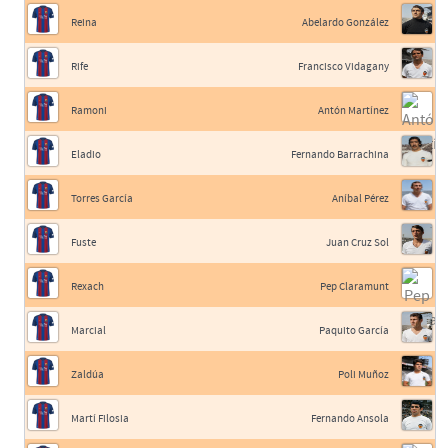
Reina
Abelardo González
Rife
Francisco Vidagany
Ramoni
Antón Martínez
Eladio
Fernando Barrachina
Torres García
Aníbal Pérez
Fuste
Juan Cruz Sol
Rexach
Pep Claramunt
Marcial
Paquito García
Zaldúa
Poli Muñoz
Martí Filosia
Fernando Ansola