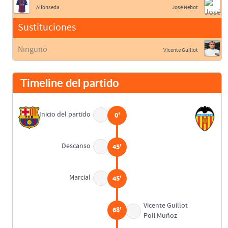
Alfonseda
José Nebot
Sustituciones
Ninguno
Vicente Guillot
Timeline del partido
Inicio del partido
0'
Descanso
45'
Marcial
45'
Vicente Guillot
68'
Poli Muñoz