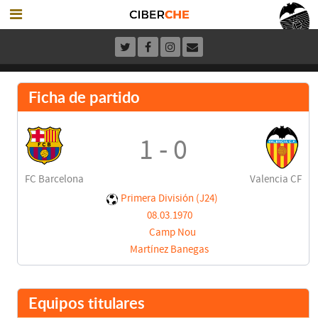
Ficha de partido
1 - 0
FC Barcelona
Valencia CF
Primera División (J24)
08.03.1970
Camp Nou
Martínez Banegas
Equipos titulares