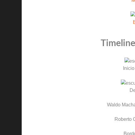
M
Timeline
Inicio
D
Waldo Mach
Roberto G
Bord