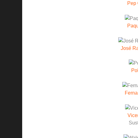
Pep 
Paqu
José R
Po
Ferna
Vice
Sust