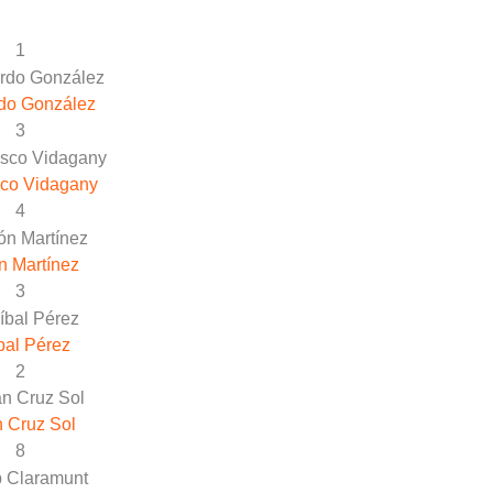
1
do González
3
sco Vidagany
4
n Martínez
3
bal Pérez
2
 Cruz Sol
8