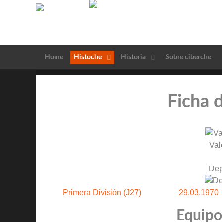
Home
Histoche
Historia
Sobre ciberche
Ficha 
Val
Dep
Primera División (J27)
29.03.1970
Equipos