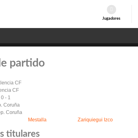
Jugadores
de partido
encia CF
0 - 1
. Coruña
Mestalla
Zariquiegui Izco
 titulares