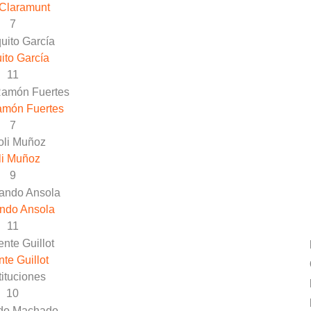
Claramunt
7
ito García
11
amón Fuertes
7
li Muñoz
9
ndo Ansola
11
nte Guillot
ituciones
10