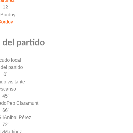
artínez
12
Bordoy
 del partido
 del partido
0'
escanso
45'
ado
Pep Claramunt
66'
il
Aníbal Pérez
72'
oy
Martínez