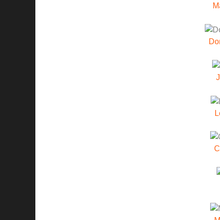
M
Do
J
L
C