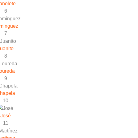
anolete
6
mínguez
7
uanito
8
oureda
9
hapela
10
José
11