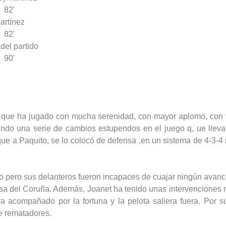
82'
artínez
82'
 del partido
90'
o, que ha jugado con mucha serenidad, con mayor aplomo, con 
ndo una serie de cambios estupendos en el juego q, ue llevar
 a Paquito, se lo colocó de defensa ,en un sistema de 4-3-4 m
o pero sus delanteros fueron incapaces de cuajar ningún avance
nsa del Coruña. Además, Joanet ha tenido unas intervenciones
era acompañado por la fortuna y la pelota saliera fuera. Por 
e rematadores.