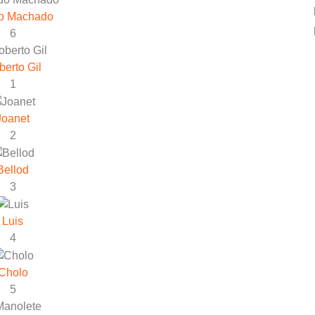
o Machado
6
erto Gil
1
Joanet
2
Bellod
3
Luis
4
Cholo
5