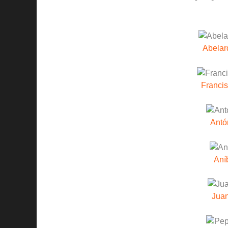
Abelar
Franci
Antó
Aní
Juan