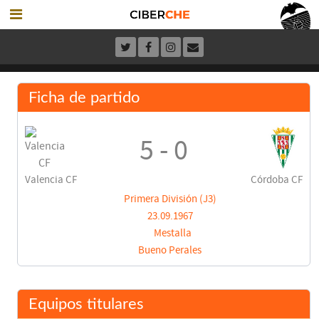
Ficha de partido
5 - 0
Valencia CF
Córdoba CF
Primera División (J3)
23.09.1967
Mestalla
Bueno Perales
Equipos titulares