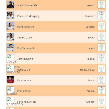
Abelardo González
García
Francisco Vidagany
Simonet
Manolo Mestre
Navarro
Juan Cruz Sol
López
Pep Claramunt
Martí
Jorge Cayuela
Juanín
Roberto Gil
Muñoz Cerda
Vicente Jara
Arana
Emilio Terol
Franco
Fernando Ansola
Alfonso