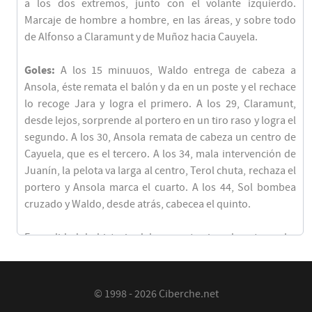
a los dos extremos, junto con el volante izquierdo.
Marcaje de hombre a hombre, en las áreas, y sobre todo
de Alfonso a Claramunt y de Muñoz hacia Cauyela.
Goles:
A los 15 minuuos, Waldo entrega de cabeza a
Ansola, éste remata el balón y da en un poste y el rechace
lo recoge Jara y logra el primero. A los 29, Claramunt,
desde lejos, sorprende al portero en un tiro raso y logra el
segundo. A los 30, Ansola remata de cabeza un centro de
Cayuela, que es el tercero. A los 34, mala intervención de
Juanín, la pelota va larga al centro, Terol chuta, rechaza el
portero y Ansola marca el cuarto. A los 44, Sol bombea
cruzado y Waldo, desde atrás, cabecea el quinto.
En realidad, la historia del encuentro jugado esta noche
podría resumirse a la historia misma del primer período,
que fue cuando el Valencia, superando de largo sus
últimas actuaciones e incluso igualando las mejores que
© 1998 - 2026 Ciberche.net
de mucho tiempo a esta parte se le recuerdan, goleó en