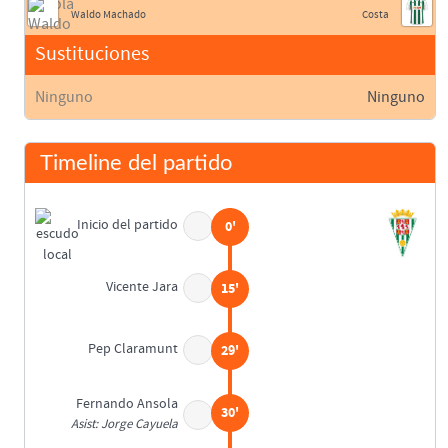
Waldo Machado
Costa
Sustituciones
Ninguno
Ninguno
Timeline del partido
Inicio del partido
0'
Vicente Jara
15'
Pep Claramunt
29'
Fernando Ansola
30'
Asist: Jorge Cayuela