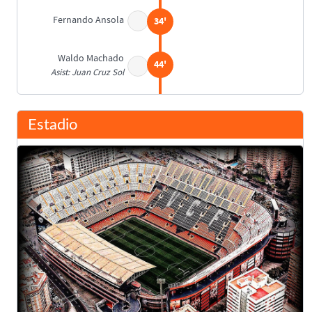
Fernando Ansola
34'
Waldo Machado
44'
Asist: Juan Cruz Sol
Descanso
45'
Estadio
Final del partido
90'