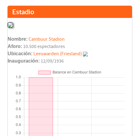
José Enrique Sánchez
45'
Estadio
Amedeo Carboni
Miguel Pallardó
45'
Pablo Redondo
Nombre:
Cambuur Stadion
Miguel Ángel Mista
Aforo:
10.500 espectadores
45'
Marco Di Vaio
Ubicación:
Leeuwarden (Friesland)
Inauguración:
12/09/1936
Pedro López
45'
Manuel Ruz
Santi Cañizares
45'
Juan Luis Mora
Final del partido
90'