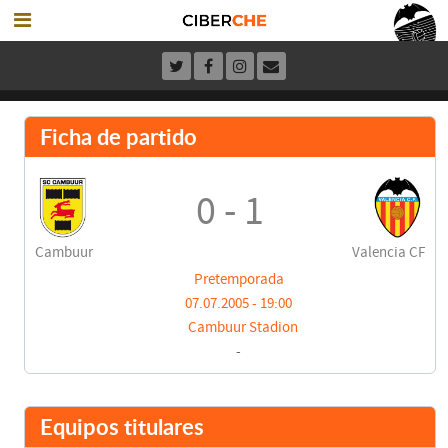
Ficha de partido
0 - 1
Cambuur
Valencia CF
Pretemporada
07.07.2005 - 19:00
Cambuur Stadion
-
Equipos titulares