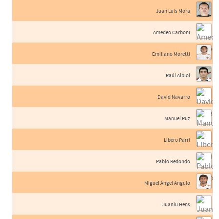
Juan Luis Mora
Amedeo Carboni
Emiliano Moretti
Raúl Albiol
David Navarro
Manuel Ruz
Libero Parri
Pablo Redondo
Miguel Ángel Angulo
Juanlu Hens