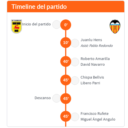
Timeline del partido
Inicio del partido
0'
Juanlu Hens
10'
Asist: Pablo Redondo
Roberto Amarilla
40'
David Navarro
Chispa Bellvis
45'
Libero Parri
Descanso
45'
Francisco Rufete
45'
Miguel Ángel Angulo