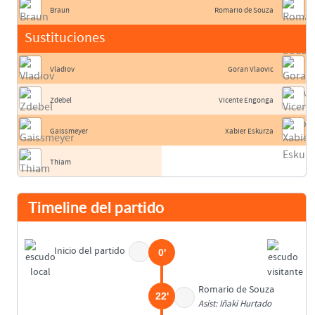
Braun
Romario de Souza
Sustituciones
Vladiov
Goran Vlaovic
Zdebel
Vicente Engonga
Gaissmeyer
Xabier Eskurza
Thiam
Timeline del partido
Inicio del partido
0'
Romario de Souza
22'
Asist: Iñaki Hurtado