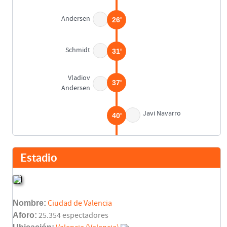
Andersen
26'
Schmidt
31'
Vladiov
37'
Andersen
Javi Navarro
40'
Descanso
45'
Estadio
Gaissmeyer
46'
Polster
Nombre:
Ciudad de Valencia
Zdebel
46'
Aforo:
25.354 espectadores
Kohn