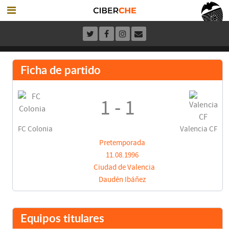
Ficha de partido
1 - 1
FC Colonia
Valencia CF
Pretemporada
11.08.1996
Ciudad de Valencia
Daudén Ibáñez
Equipos titulares