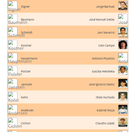
Illgner
Jorge Bartual
Baumann
José Manuel Sietes
Schmidt
Javi Navarro
Kostner
Iván Campo
Hauptmann
Antonio Poyatos
Polster
Gaizka Mendieta
Janssen
Jose Ignacio Sáenz
Kohn
Iñaki Hurtado
Andersen
Gabriel Moya
Cichon
Claudio López