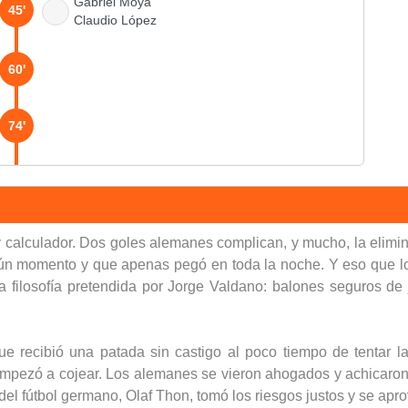
Gabriel Moya
45'
Claudio López
60'
74'
Vicente Engonga
74'
Pepe Gálvez
76'
y calculador. Dos goles alemanes complican, y mucho, la elimi
Leandro Machado
ngún momento y que apenas pegó en toda la noche. Y eso que l
la filosofía pretendida por Jorge Valdano: balones seguros de 
81'
e recibió una patada sin castigo al poco tiempo de tentar la
90'
 empezó a cojear. Los alemanes se vieron ahogados y achicar
 del fútbol germano, Olaf Thon, tomó los riesgos justos y se ap