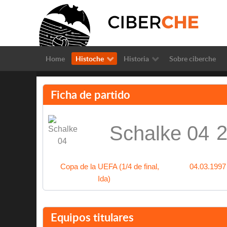
Home
Histoche
Historia
Sobre ciberche
Ficha de partido
2
Schalke 04
Copa de la UEFA (1/4 de final,
04.03.1997
Ida)
Equipos titulares