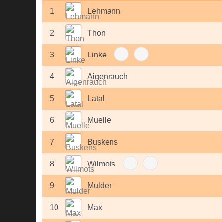
1
Lehmann
2
Thon
3
Linke
4
Aigenrauch
5
Latal
6
Muelle
7
Buskens
8
Wilmots
9
Mulder
10
Max