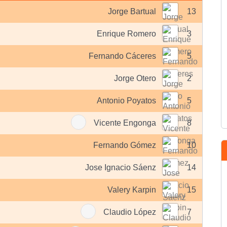
Jorge Bartual
13
Enrique Romero
3
Fernando Cáceres
5
Jorge Otero
2
Antonio Poyatos
5
Vicente Engonga
8
Fernando Gómez
10
Jose Ignacio Sáenz
14
Valery Karpin
15
Claudio López
7