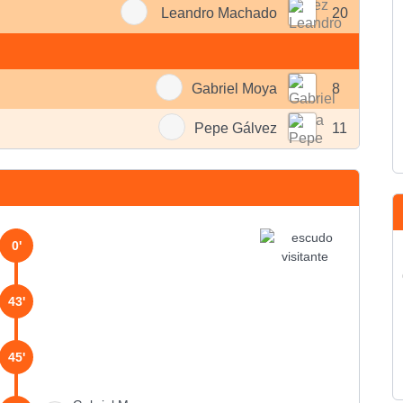
Leandro Machado
20
Gabriel Moya
8
Pepe Gálvez
11
0'
43'
45'