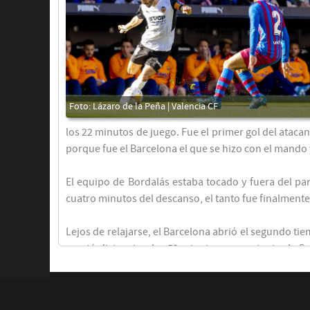
Ilaix Moriba
los 22 minutos de juego. Fue el primer gol del atacan
porque fue el Barcelona el que se hizo con el mando
El equipo de Bordalás estaba tocado y fuera del par
cuatro minutos del descanso, el tanto fue finalmente 
Toni Lato
José Luis Gayá
Lejos de relajarse, el Barcelona abrió el segundo ti
acortó distancia a los 52 minutos con un tanto de Ca
Uros Racic
Ilaix Moriba
desde fuera del área de Pedri cortó de raíz el atisbo 
A pesar de que el Valencia lo intentó todo para equil