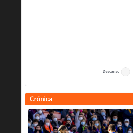
Descanso
Maxi Gómez
Hugo Guillamón
Crónica
Carlos Soler
Asist: Bryan Gil