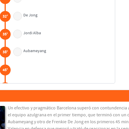
De Jong
32'
Jordi Alba
35'
Aubameyang
38'
45'
45'
Mingueza
45'
Un efectivo y pragmático Barcelona superó con contundencia al
Eric García
el equipo azulgrana en el primer tiempo, que terminó con un c
Aubameyang y otro de Frenkie De Jong en los primeros 45 minu
52'
Valencia en defensa que mejoró y trató de reaccionar en la segu