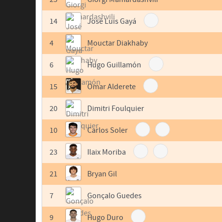
14
José Luis Gayá
4
Mouctar Diakhaby
6
Hugo Guillamón
15
Omar Alderete
20
Dimitri Foulquier
10
Carlos Soler
23
Ilaix Moriba
21
Bryan Gil
7
Gonçalo Guedes
9
Hugo Duro