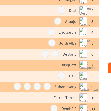
Dest
2
Araujo
3
Eric García
4
Jordi Alba
5
De Jong
6
Busquets
7
Gavi
8
Aubameyang
9
Ferran Torres
10
Dembélé
11