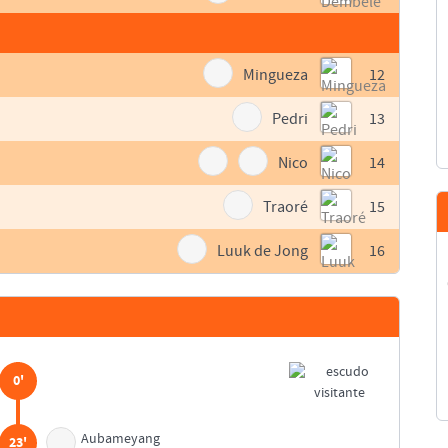
Mingueza
12
Pedri
13
Nico
14
Traoré
15
Luuk de Jong
16
0'
Aubameyang
23'