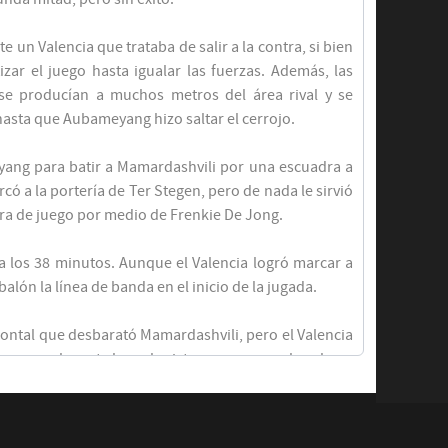
 un Valencia que trataba de salir a la contra, si bien
ar el juego hasta igualar las fuerzas. Además, las
se producían a muchos metros del área rival y se
hasta que Aubameyang hizo saltar el cerrojo.
ang para batir a Mamardashvili por una escuadra a
có a la portería de Ter Stegen, pero de nada le sirvió
ora de juego por medio de Frenkie De Jong.
 a los 38 minutos. Aunque el Valencia logró marcar a
alón la línea de banda en el inicio de la jugada.
frontal que desbarató Mamardashvili, pero el Valencia
so en apuros la meta barcelonista, pero un zambombazo
itaron que alcanzara su objetivo. El Barcelona acumula