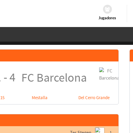
Jugadores
 - 4
FC Barcelona
:15
Mestalla
Del Cerro Grande
Ter Stegen
1