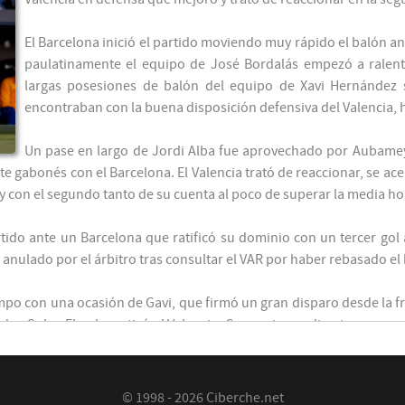
El Barcelona inició el partido moviendo muy rápido el balón ante
53'
paulatinamente el equipo de José Bordalás empezó a ralentiz
largas posesiones de balón del equipo de Xavi Hernández 
Araujo
56'
encontraban con la buena disposición defensiva del Valencia, 
Un pase en largo de Jordi Alba fue aprovechado por Aubamey
Pedri
59'
De Jong
te gabonés con el Barcelona. El Valencia trató de reaccionar, se acer
 y con el segundo tanto de su cuenta al poco de superar la media h
Aubameyang
63'
tido ante un Barcelona que ratificó su dominio con un tercer gol
anulado por el árbitro tras consultar el VAR por haber rebasado el b
65'
empo con una ocasión de Gavi, que firmó un gran disparo desde la 
rlos Soler. El gol reactivó al Valencia. Con un juego directo, pu
65'
de reacción de los locales con el cuarto tanto barcelonista.
Nico
ibrar el duelo, unas veces Ter Stegen y otras la falta de puntería ev
71'
© 1998 - 2026 Ciberche.net
Dembélé