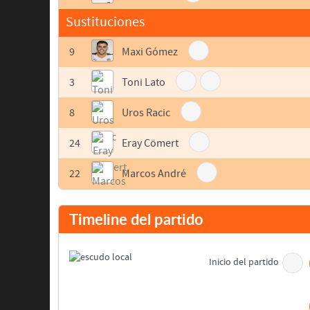
Sustituciones
9
Maxi Gómez
3
Toni Lato
8
Uros Racic
24
Eray Cömert
22
Marcos André
Timeline del partido
Inicio del partido