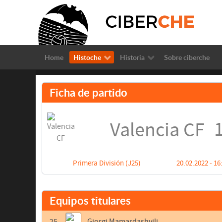
Home
Histoche
Historia
Sobre ciberche
Ficha de partido
1
Valencia CF
Primera División (J25)
20.02.2022 - 16
Equipos titulares
25
Giorgi Mamardashvili