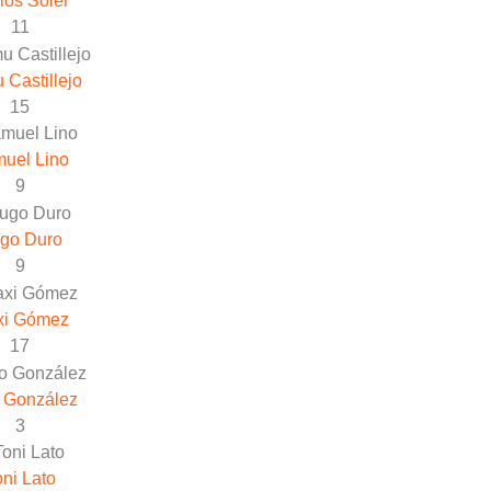
los Soler
11
Castillejo
15
uel Lino
9
go Duro
9
xi Gómez
17
 González
3
oni Lato