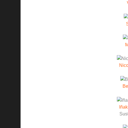
M
Nico
Be
Iñak
Sust