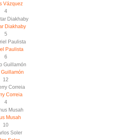
s Vázquez
4
ar Diakhaby
5
el Paulista
6
 Guillamón
12
rry Correia
4
us Musah
10