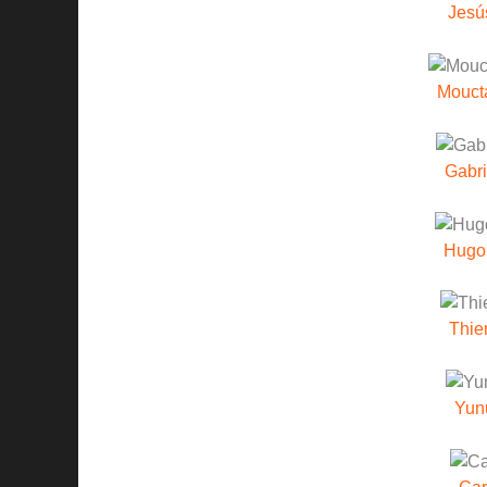
Jesú
Mouct
Gabri
Hugo
Thie
Yun