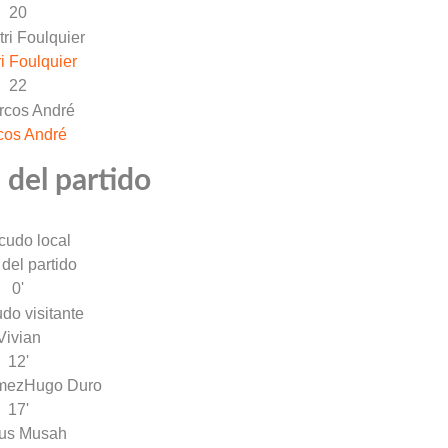
20
ri Foulquier
22
cos André
 del partido
 del partido
0'
Vivian
12'
mez
Hugo Duro
17'
us Musah