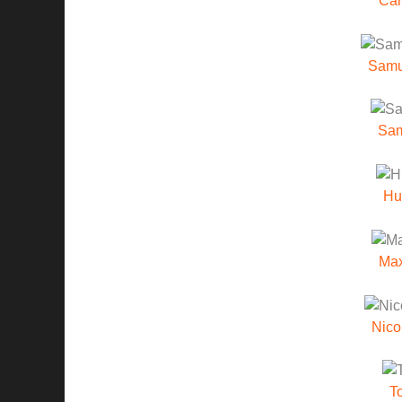
Car
Samu 
Sam
Hu
Ma
Nico
T