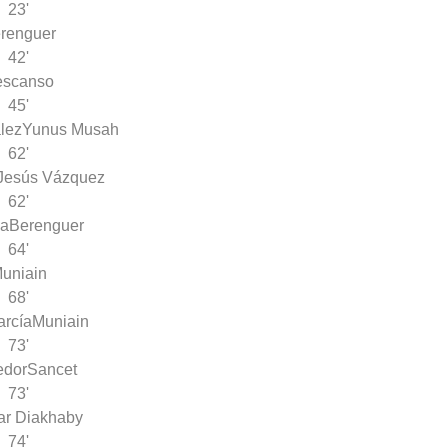
23'
renguer
42'
escanso
45'
lez
Yunus Musah
62'
Jesús Vázquez
62'
ga
Berenguer
64'
uniain
68'
arcía
Muniain
73'
edor
Sancet
73'
ar Diakhaby
74'