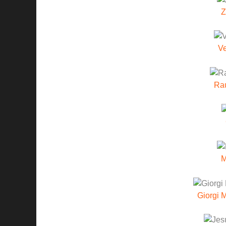
Z
V
Raú
M
Giorgi 