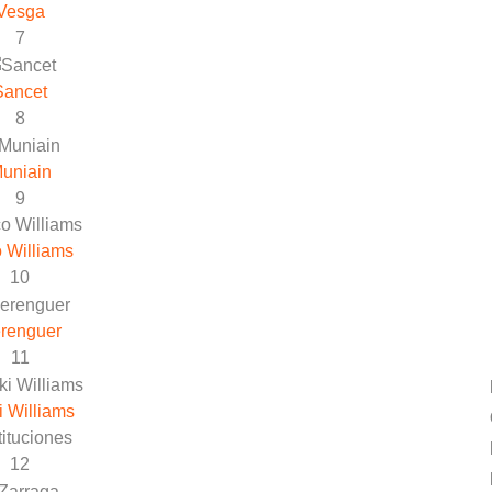
Vesga
7
Sancet
8
uniain
9
 Williams
10
renguer
11
i Williams
ituciones
12