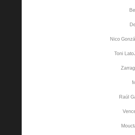
Be
D
Nico Gonzá
Toni Lato
Zarra
M
Raúl G
Venc
Mouct