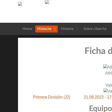
Home
Histoche
Historia
Sobre ciberche
Ficha 
Ath
Val
Primera División (J2)
21.08.2022 - 17
Equipos